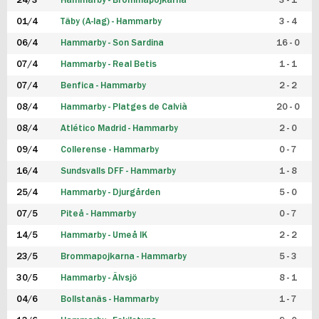
24/3
Hammarby - Brommapojkarna
3 - 1
FUTSAL DAM
01/4
Täby (A-lag) - Hammarby
3 - 4
06/4
Hammarby - Son Sardina
16 - 0
07/4
Hammarby - Real Betis
1 - 1
07/4
Benfica - Hammarby
2 - 2
08/4
Hammarby - Platges de Calvià
20 - 0
08/4
Atlético Madrid - Hammarby
2 - 0
09/4
Collerense - Hammarby
0 - 7
16/4
Sundsvalls DFF - Hammarby
1 - 8
25/4
Hammarby - Djurgården
5 - 0
07/5
Piteå - Hammarby
0 - 7
14/5
Hammarby - Umeå IK
2 - 2
23/5
Brommapojkarna - Hammarby
5 - 3
30/5
Hammarby - Älvsjö
8 - 1
04/6
Bollstanäs - Hammarby
1 - 7