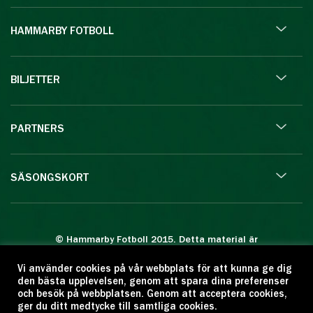
HAMMARBY FOTBOLL
BILJETTER
PARTNERS
SÄSONGSKORT
© Hammarby Fotboll 2015. Detta material är
skyddat enligt lagen om upphovsrätt.
Vi använder cookies på vår webbplats för att kunna ge dig
Eftertryck eller annan kopiering är förbjuden.
den bästa upplevelsen, genom att spara dina preferenser
Citera oss gärna men ange källan:
och besök på webbplatsen. Genom att acceptera cookies,
ger du ditt medtycke till samtliga cookies.
www.hammarbyfotboll.se. Ansvarig utgivare: