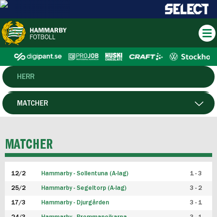
HERR
DAM
MATCHER
HTFF
SPELARE
MATCHER
P19
12/2
Hammarby - Sollentuna (A-lag)
1 - 3
F19
25/2
Hammarby - Segeltorp (A-lag)
3 - 2
FUTSAL HERR
17/3
Hammarby - Djurgården
3 - 1