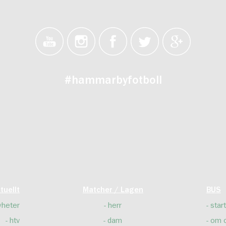
#hammarbyfotboll
tuellt
Matcher / Lagen
BUS
yheter
herr
start
htv
dam
om 