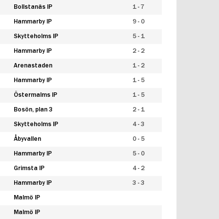
Bollstanäs IP
1 - 7
Hammarby IP
9 - 0
Skytteholms IP
5 - 1
Hammarby IP
2 - 2
Arenastaden
1 - 2
Hammarby IP
1 - 5
Östermalms IP
1 - 5
Bosön, plan 3
2 - 1
Skytteholms IP
4 - 3
Åbyvallen
0 - 5
Hammarby IP
5 - 0
Grimsta IP
4 - 2
Hammarby IP
3 - 3
Malmö IP
Malmö IP