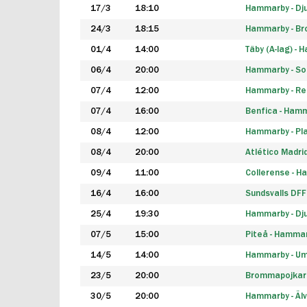
17/3
18:10
Hammarby - Dj
24/3
18:15
Hammarby - B
01/4
14:00
Täby (A-lag) -
06/4
20:00
Hammarby - So
07/4
12:00
Hammarby - Rea
07/4
16:00
Benfica - Ham
08/4
12:00
Hammarby - Pla
08/4
20:00
Atlético Madri
09/4
11:00
Collerense - 
16/4
16:00
Sundsvalls DF
25/4
19:30
Hammarby - Dj
07/5
15:00
Piteå - Hamma
14/5
14:00
Hammarby - Um
23/5
20:00
Brommapojkar
30/5
20:00
Hammarby - Älv