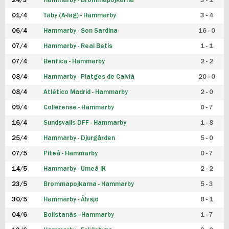
24/3
Hammarby - Brommapojkarna
3 - 1
FUTSAL DAM
01/4
Täby (A-lag) - Hammarby
3 - 4
06/4
Hammarby - Son Sardina
16 - 0
07/4
Hammarby - Real Betis
1 - 1
07/4
Benfica - Hammarby
2 - 2
08/4
Hammarby - Platges de Calvià
20 - 0
08/4
Atlético Madrid - Hammarby
2 - 0
09/4
Collerense - Hammarby
0 - 7
16/4
Sundsvalls DFF - Hammarby
1 - 8
25/4
Hammarby - Djurgården
5 - 0
07/5
Piteå - Hammarby
0 - 7
14/5
Hammarby - Umeå IK
2 - 2
23/5
Brommapojkarna - Hammarby
5 - 3
30/5
Hammarby - Älvsjö
8 - 1
04/6
Bollstanäs - Hammarby
1 - 7