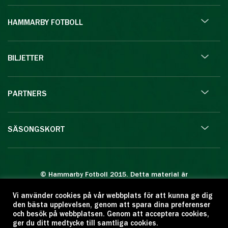
HAMMARBY FOTBOLL
BILJETTER
PARTNERS
SÄSONGSKORT
© Hammarby Fotboll 2015. Detta material är
skyddat enligt lagen om upphovsrätt.
Vi använder cookies på vår webbplats för att kunna ge dig
Eftertryck eller annan kopiering är förbjuden.
den bästa upplevelsen, genom att spara dina preferenser
Citera oss gärna men ange källan:
och besök på webbplatsen. Genom att acceptera cookies,
ger du ditt medtycke till samtliga cookies.
www.hammarbyfotboll.se. Ansvarig utgivare: