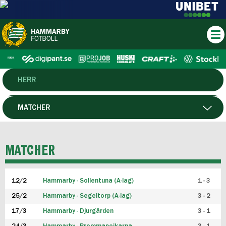
HERR
DAM
MATCHER
HTFF
SPELARE
MATCHER
P19
12/2
Hammarby - Sollentuna (A-lag)
1 - 3
F19
25/2
Hammarby - Segeltorp (A-lag)
3 - 2
FUTSAL HERR
17/3
Hammarby - Djurgården
3 - 1