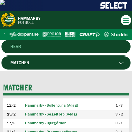
HERR
DAM
MATCHER
HTFF
SPELARE
MATCHER
P19
12/2
Hammarby - Sollentuna (A-lag)
1 - 3
F19
25/2
Hammarby - Segeltorp (A-lag)
3 - 2
FUTSAL HERR
17/3
Hammarby - Djurgården
3 - 1