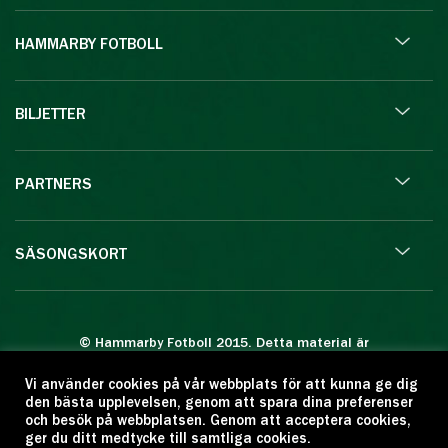
HAMMARBY FOTBOLL
BILJETTER
PARTNERS
SÄSONGSKORT
© Hammarby Fotboll 2015. Detta material är
skyddat enligt lagen om upphovsrätt.
Vi använder cookies på vår webbplats för att kunna ge dig
Eftertryck eller annan kopiering är förbjuden.
den bästa upplevelsen, genom att spara dina preferenser
Citera oss gärna men ange källan:
och besök på webbplatsen. Genom att acceptera cookies,
ger du ditt medtycke till samtliga cookies.
www.hammarbyfotboll.se. Ansvarig utgivare: