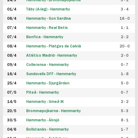
24/3
Hammarby - Brommapojkarna
3 - 1
FUTSAL DAM
01/4
Täby (A-lag) - Hammarby
3 - 4
06/4
Hammarby - Son Sardina
16 - 0
07/4
Hammarby - Real Betis
1 - 1
07/4
Benfica - Hammarby
2 - 2
08/4
Hammarby - Platges de Calvià
20 - 0
08/4
Atlético Madrid - Hammarby
2 - 0
09/4
Collerense - Hammarby
0 - 7
16/4
Sundsvalls DFF - Hammarby
1 - 8
25/4
Hammarby - Djurgården
5 - 0
07/5
Piteå - Hammarby
0 - 7
14/5
Hammarby - Umeå IK
2 - 2
23/5
Brommapojkarna - Hammarby
5 - 3
30/5
Hammarby - Älvsjö
8 - 1
04/6
Bollstanäs - Hammarby
1 - 7