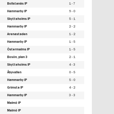
Bollstanäs IP
1 - 7
Hammarby IP
9 - 0
Skytteholms IP
5 - 1
Hammarby IP
2 - 2
Arenastaden
1 - 2
Hammarby IP
1 - 5
Östermalms IP
1 - 5
Bosön, plan 3
2 - 1
Skytteholms IP
4 - 3
Åbyvallen
0 - 5
Hammarby IP
5 - 0
Grimsta IP
4 - 2
Hammarby IP
3 - 3
Malmö IP
Malmö IP