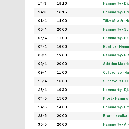
17/3
18:10
Hammarby - Dj
24/3
18:15
Hammarby - B
01/4
14:00
Täby (A-lag) -
06/4
20:00
Hammarby - So
07/4
12:00
Hammarby - Rea
07/4
16:00
Benfica - Ham
08/4
12:00
Hammarby - Pla
08/4
20:00
Atlético Madri
09/4
11:00
Collerense - 
16/4
16:00
Sundsvalls DF
25/4
19:30
Hammarby - Dj
07/5
15:00
Piteå - Hamma
14/5
14:00
Hammarby - Um
23/5
20:00
Brommapojkar
30/5
20:00
Hammarby - Älv