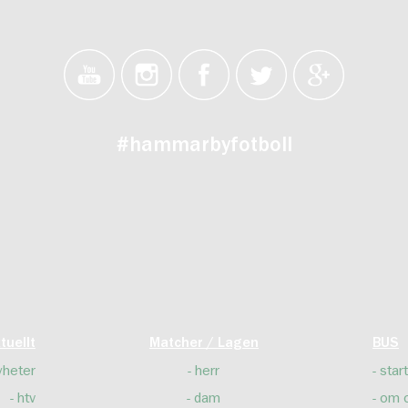
#hammarbyfotboll
tuellt
Matcher / Lagen
BUS
yheter
herr
start
htv
dam
om 