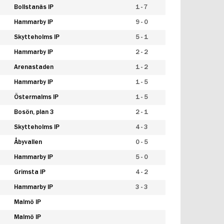
Bollstanäs IP
1 - 7
Hammarby IP
9 - 0
Skytteholms IP
5 - 1
Hammarby IP
2 - 2
Arenastaden
1 - 2
Hammarby IP
1 - 5
Östermalms IP
1 - 5
Bosön, plan 3
2 - 1
Skytteholms IP
4 - 3
Åbyvallen
0 - 5
Hammarby IP
5 - 0
Grimsta IP
4 - 2
Hammarby IP
3 - 3
Malmö IP
Malmö IP