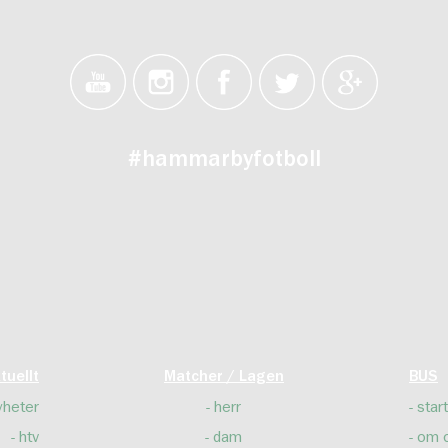
#hammarbyfotboll
tuellt
Matcher / Lagen
BUS
yheter
herr
start
htv
dam
om 