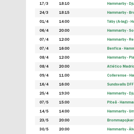
17/3
18:10
Hammarby - Dj
24/3
18:15
Hammarby - B
01/4
14:00
Täby (A-lag) -
06/4
20:00
Hammarby - So
07/4
12:00
Hammarby - Rea
07/4
16:00
Benfica - Ham
08/4
12:00
Hammarby - Pla
08/4
20:00
Atlético Madri
09/4
11:00
Collerense - 
16/4
16:00
Sundsvalls DF
25/4
19:30
Hammarby - Dj
07/5
15:00
Piteå - Hamma
14/5
14:00
Hammarby - Um
23/5
20:00
Brommapojkar
30/5
20:00
Hammarby - Älv