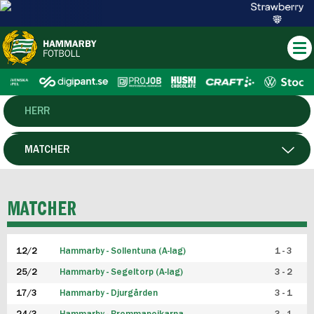
HERR
DAM
MATCHER
HTFF
SPELARE
MATCHER
P19
12/2
Hammarby - Sollentuna (A-lag)
1 - 3
F19
25/2
Hammarby - Segeltorp (A-lag)
3 - 2
FUTSAL HERR
17/3
Hammarby - Djurgården
3 - 1