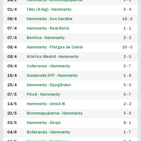
24/3
Hammarby - Brommapojkarna
3 - 1
FUTSAL DAM
01/4
Täby (A-lag) - Hammarby
3 - 4
06/4
Hammarby - Son Sardina
16 - 0
07/4
Hammarby - Real Betis
1 - 1
07/4
Benfica - Hammarby
2 - 2
08/4
Hammarby - Platges de Calvià
20 - 0
08/4
Atlético Madrid - Hammarby
2 - 0
09/4
Collerense - Hammarby
0 - 7
16/4
Sundsvalls DFF - Hammarby
1 - 8
25/4
Hammarby - Djurgården
5 - 0
07/5
Piteå - Hammarby
0 - 7
14/5
Hammarby - Umeå IK
2 - 2
23/5
Brommapojkarna - Hammarby
5 - 3
30/5
Hammarby - Älvsjö
8 - 1
04/6
Bollstanäs - Hammarby
1 - 7