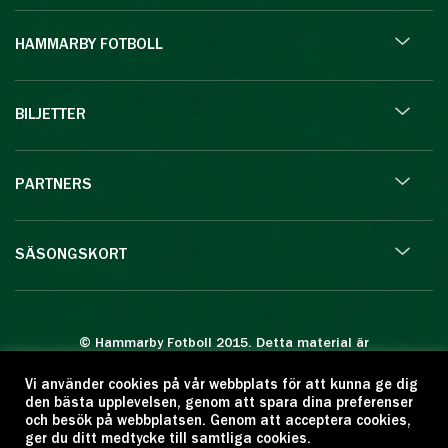
HAMMARBY FOTBOLL
BILJETTER
PARTNERS
SÄSONGSKORT
© Hammarby Fotboll 2015. Detta material är
skyddat enligt lagen om upphovsrätt.
Vi använder cookies på vår webbplats för att kunna ge dig
Eftertryck eller annan kopiering är förbjuden.
den bästa upplevelsen, genom att spara dina preferenser
Citera oss gärna men ange källan:
och besök på webbplatsen. Genom att acceptera cookies,
ger du ditt medtycke till samtliga cookies.
www.hammarbyfotboll.se. Ansvarig utgivare: