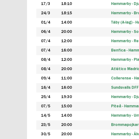
17/3
18:10
Hammarby - Dj
24/3
18:15
Hammarby - B
01/4
14:00
Täby (A-lag) -
06/4
20:00
Hammarby - So
07/4
12:00
Hammarby - Rea
07/4
16:00
Benfica - Ham
08/4
12:00
Hammarby - Pla
08/4
20:00
Atlético Madri
09/4
11:00
Collerense - 
16/4
16:00
Sundsvalls DF
25/4
19:30
Hammarby - Dj
07/5
15:00
Piteå - Hamma
14/5
14:00
Hammarby - Um
23/5
20:00
Brommapojkar
30/5
20:00
Hammarby - Älv