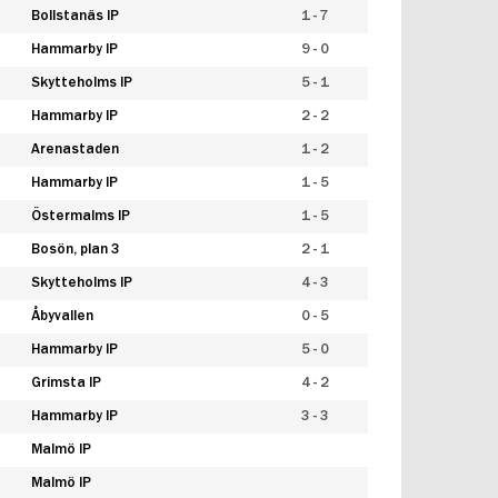
Bollstanäs IP
1 - 7
Hammarby IP
9 - 0
Skytteholms IP
5 - 1
Hammarby IP
2 - 2
Arenastaden
1 - 2
Hammarby IP
1 - 5
Östermalms IP
1 - 5
Bosön, plan 3
2 - 1
Skytteholms IP
4 - 3
Åbyvallen
0 - 5
Hammarby IP
5 - 0
Grimsta IP
4 - 2
Hammarby IP
3 - 3
Malmö IP
Malmö IP