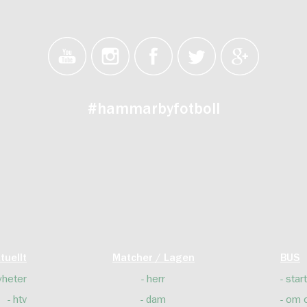
#hammarbyfotboll
tuellt
Matcher / Lagen
BUS
yheter
herr
start
htv
dam
om 