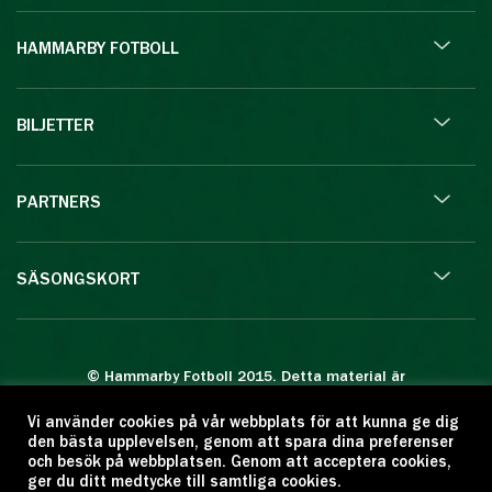
HAMMARBY FOTBOLL
BILJETTER
PARTNERS
SÄSONGSKORT
© Hammarby Fotboll 2015. Detta material är
skyddat enligt lagen om upphovsrätt.
Vi använder cookies på vår webbplats för att kunna ge dig
Eftertryck eller annan kopiering är förbjuden.
den bästa upplevelsen, genom att spara dina preferenser
Citera oss gärna men ange källan:
och besök på webbplatsen. Genom att acceptera cookies,
ger du ditt medtycke till samtliga cookies.
www.hammarbyfotboll.se. Ansvarig utgivare: