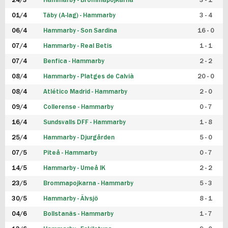
24/3
Hammarby - Brommapojkarna
3 - 1
FUTSAL DAM
01/4
Täby (A-lag) - Hammarby
3 - 4
06/4
Hammarby - Son Sardina
16 - 0
07/4
Hammarby - Real Betis
1 - 1
07/4
Benfica - Hammarby
2 - 2
08/4
Hammarby - Platges de Calvià
20 - 0
08/4
Atlético Madrid - Hammarby
2 - 0
09/4
Collerense - Hammarby
0 - 7
16/4
Sundsvalls DFF - Hammarby
1 - 8
25/4
Hammarby - Djurgården
5 - 0
07/5
Piteå - Hammarby
0 - 7
14/5
Hammarby - Umeå IK
2 - 2
23/5
Brommapojkarna - Hammarby
5 - 3
30/5
Hammarby - Älvsjö
8 - 1
04/6
Bollstanäs - Hammarby
1 - 7