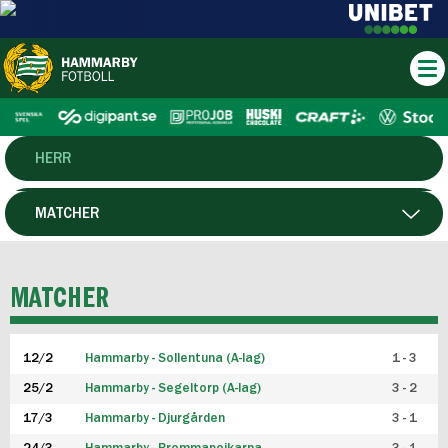
HERR
DAM
MATCHER
HTFF
SPELARE
MATCHER
P19
12/2
Hammarby - Sollentuna (A-lag)
1 - 3
F19
25/2
Hammarby - Segeltorp (A-lag)
3 - 2
FUTSAL HERR
17/3
Hammarby - Djurgården
3 - 1