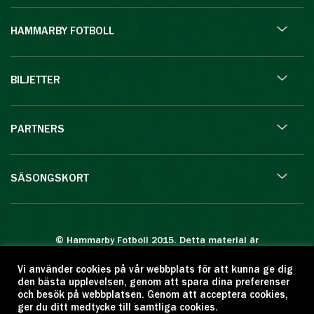
HAMMARBY FOTBOLL
BILJETTER
PARTNERS
SÄSONGSKORT
© Hammarby Fotboll 2015. Detta material är
skyddat enligt lagen om upphovsrätt.
Vi använder cookies på vår webbplats för att kunna ge dig
Eftertryck eller annan kopiering är förbjuden.
den bästa upplevelsen, genom att spara dina preferenser
Citera oss gärna men ange källan:
och besök på webbplatsen. Genom att acceptera cookies,
ger du ditt medtycke till samtliga cookies.
www.hammarbyfotboll.se. Ansvarig utgivare: