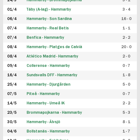
24/3
Hammarby - Brommapojkarna
3 - 1
FUTSAL DAM
01/4
Täby (A-lag) - Hammarby
3 - 4
06/4
Hammarby - Son Sardina
16 - 0
07/4
Hammarby - Real Betis
1 - 1
07/4
Benfica - Hammarby
2 - 2
08/4
Hammarby - Platges de Calvià
20 - 0
08/4
Atlético Madrid - Hammarby
2 - 0
09/4
Collerense - Hammarby
0 - 7
16/4
Sundsvalls DFF - Hammarby
1 - 8
25/4
Hammarby - Djurgården
5 - 0
07/5
Piteå - Hammarby
0 - 7
14/5
Hammarby - Umeå IK
2 - 2
23/5
Brommapojkarna - Hammarby
5 - 3
30/5
Hammarby - Älvsjö
8 - 1
04/6
Bollstanäs - Hammarby
1 - 7