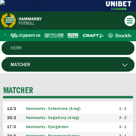
HERR
DAM
MATCHER
HTFF
SPELARE
MATCHER
P19
12/2
Hammarby - Sollentuna (A-lag)
1 - 3
F19
25/2
Hammarby - Segeltorp (A-lag)
3 - 2
FUTSAL HERR
17/3
Hammarby - Djurgården
3 - 1