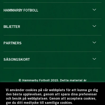
HAMMARBY FOTBOLL
BILJETTER
PARTNERS
SÄSONGSKORT
© Hammarby Fotboll 2015. Detta material är
skyddat enligt lagen om upphovsrätt.
Vi använder cookies på vår webbplats för att kunna ge dig
Eftertryck eller annan kopiering är förbjuden.
den bästa upplevelsen, genom att spara dina preferenser
Citera oss gärna men ange källan:
och besök på webbplatsen. Genom att acceptera cookies,
ger du ditt medtycke till samtliga cookies.
www.hammarbyfotboll.se. Ansvarig utgivare: