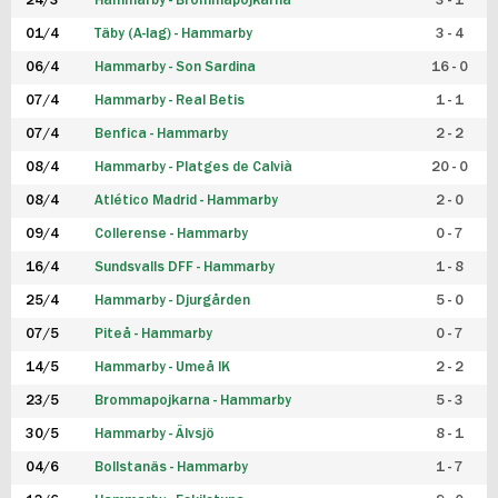
24/3
Hammarby - Brommapojkarna
3 - 1
FUTSAL DAM
01/4
Täby (A-lag) - Hammarby
3 - 4
06/4
Hammarby - Son Sardina
16 - 0
07/4
Hammarby - Real Betis
1 - 1
07/4
Benfica - Hammarby
2 - 2
08/4
Hammarby - Platges de Calvià
20 - 0
08/4
Atlético Madrid - Hammarby
2 - 0
09/4
Collerense - Hammarby
0 - 7
16/4
Sundsvalls DFF - Hammarby
1 - 8
25/4
Hammarby - Djurgården
5 - 0
07/5
Piteå - Hammarby
0 - 7
14/5
Hammarby - Umeå IK
2 - 2
23/5
Brommapojkarna - Hammarby
5 - 3
30/5
Hammarby - Älvsjö
8 - 1
04/6
Bollstanäs - Hammarby
1 - 7