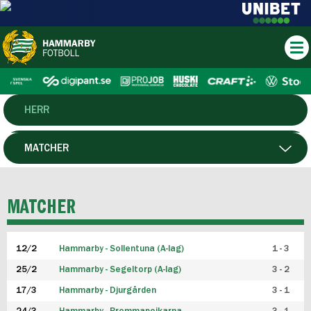
HERR
DAM
MATCHER
HTFF
SPELARE
MATCHER
P19
12/2
Hammarby - Sollentuna (A-lag)
1 - 3
F19
25/2
Hammarby - Segeltorp (A-lag)
3 - 2
FUTSAL HERR
17/3
Hammarby - Djurgården
3 - 1