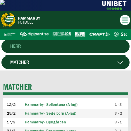
HERR
DAM
MATCHER
HTFF
SPELARE
MATCHER
P19
12/2
Hammarby - Sollentuna (A-lag)
1 - 3
F19
25/2
Hammarby - Segeltorp (A-lag)
3 - 2
FUTSAL HERR
17/3
Hammarby - Djurgården
3 - 1