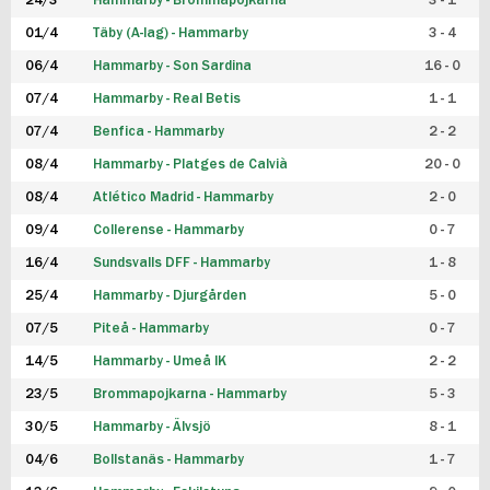
24/3
Hammarby - Brommapojkarna
3 - 1
FUTSAL DAM
01/4
Täby (A-lag) - Hammarby
3 - 4
06/4
Hammarby - Son Sardina
16 - 0
07/4
Hammarby - Real Betis
1 - 1
07/4
Benfica - Hammarby
2 - 2
08/4
Hammarby - Platges de Calvià
20 - 0
08/4
Atlético Madrid - Hammarby
2 - 0
09/4
Collerense - Hammarby
0 - 7
16/4
Sundsvalls DFF - Hammarby
1 - 8
25/4
Hammarby - Djurgården
5 - 0
07/5
Piteå - Hammarby
0 - 7
14/5
Hammarby - Umeå IK
2 - 2
23/5
Brommapojkarna - Hammarby
5 - 3
30/5
Hammarby - Älvsjö
8 - 1
04/6
Bollstanäs - Hammarby
1 - 7