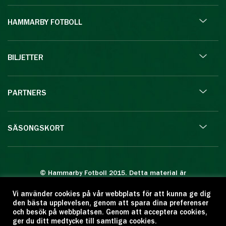
HAMMARBY FOTBOLL
BILJETTER
PARTNERS
SÄSONGSKORT
© Hammarby Fotboll 2015. Detta material är
skyddat enligt lagen om upphovsrätt.
Vi använder cookies på vår webbplats för att kunna ge dig
Eftertryck eller annan kopiering är förbjuden.
den bästa upplevelsen, genom att spara dina preferenser
Citera oss gärna men ange källan:
och besök på webbplatsen. Genom att acceptera cookies,
ger du ditt medtycke till samtliga cookies.
www.hammarbyfotboll.se. Ansvarig utgivare: