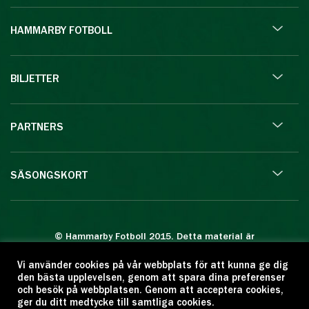
HAMMARBY FOTBOLL
BILJETTER
PARTNERS
SÄSONGSKORT
© Hammarby Fotboll 2015. Detta material är
skyddat enligt lagen om upphovsrätt.
Vi använder cookies på vår webbplats för att kunna ge dig
Eftertryck eller annan kopiering är förbjuden.
den bästa upplevelsen, genom att spara dina preferenser
Citera oss gärna men ange källan:
och besök på webbplatsen. Genom att acceptera cookies,
ger du ditt medtycke till samtliga cookies.
www.hammarbyfotboll.se. Ansvarig utgivare: