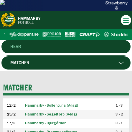
HERR
DAM
MATCHER
HTFF
SPELARE
MATCHER
P19
12/2
Hammarby - Sollentuna (A-lag)
1 - 3
F19
25/2
Hammarby - Segeltorp (A-lag)
3 - 2
FUTSAL HERR
17/3
Hammarby - Djurgården
3 - 1