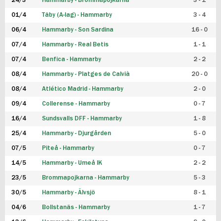
24/3
Hammarby - Brommapojkarna
3 - 1
FUTSAL DAM
01/4
Täby (A-lag) - Hammarby
3 - 4
06/4
Hammarby - Son Sardina
16 - 0
07/4
Hammarby - Real Betis
1 - 1
07/4
Benfica - Hammarby
2 - 2
08/4
Hammarby - Platges de Calvià
20 - 0
08/4
Atlético Madrid - Hammarby
2 - 0
09/4
Collerense - Hammarby
0 - 7
16/4
Sundsvalls DFF - Hammarby
1 - 8
25/4
Hammarby - Djurgården
5 - 0
07/5
Piteå - Hammarby
0 - 7
14/5
Hammarby - Umeå IK
2 - 2
23/5
Brommapojkarna - Hammarby
5 - 3
30/5
Hammarby - Älvsjö
8 - 1
04/6
Bollstanäs - Hammarby
1 - 7