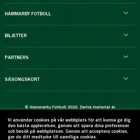
HAMMARBY FOTBOLL
BILJETTER
PARTNERS
SÄSONGSKORT
© Hammarby Fotboll 2015. Detta material är
skyddat enligt lagen om upphovsrätt.
Vi använder cookies på vår webbplats för att kunna ge dig
Eftertryck eller annan kopiering är förbjuden.
den bästa upplevelsen, genom att spara dina preferenser
Citera oss gärna men ange källan:
och besök på webbplatsen. Genom att acceptera cookies,
ger du ditt medtycke till samtliga cookies.
www.hammarbyfotboll.se. Ansvarig utgivare: