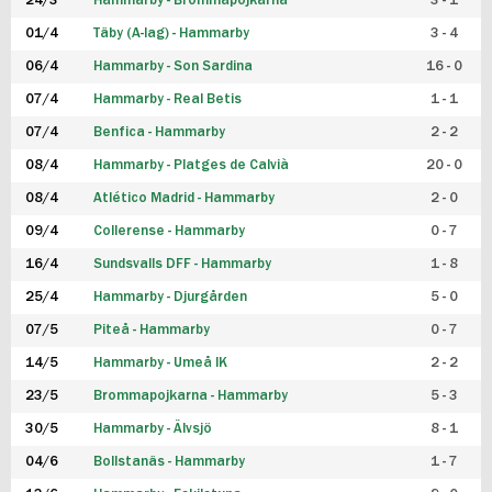
24/3
Hammarby - Brommapojkarna
3 - 1
FUTSAL DAM
01/4
Täby (A-lag) - Hammarby
3 - 4
06/4
Hammarby - Son Sardina
16 - 0
07/4
Hammarby - Real Betis
1 - 1
07/4
Benfica - Hammarby
2 - 2
08/4
Hammarby - Platges de Calvià
20 - 0
08/4
Atlético Madrid - Hammarby
2 - 0
09/4
Collerense - Hammarby
0 - 7
16/4
Sundsvalls DFF - Hammarby
1 - 8
25/4
Hammarby - Djurgården
5 - 0
07/5
Piteå - Hammarby
0 - 7
14/5
Hammarby - Umeå IK
2 - 2
23/5
Brommapojkarna - Hammarby
5 - 3
30/5
Hammarby - Älvsjö
8 - 1
04/6
Bollstanäs - Hammarby
1 - 7