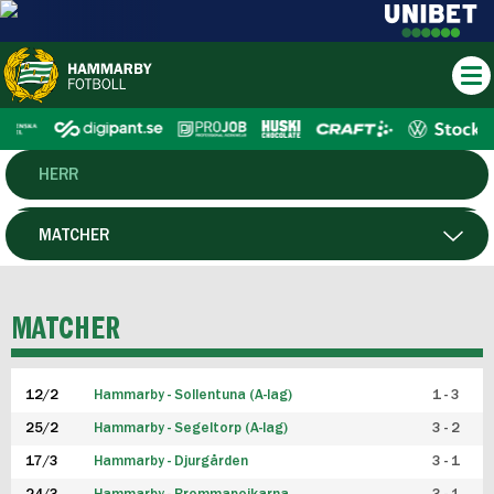
HERR
DAM
MATCHER
HTFF
SPELARE
MATCHER
P19
12/2
Hammarby - Sollentuna (A-lag)
1 - 3
F19
25/2
Hammarby - Segeltorp (A-lag)
3 - 2
FUTSAL HERR
17/3
Hammarby - Djurgården
3 - 1