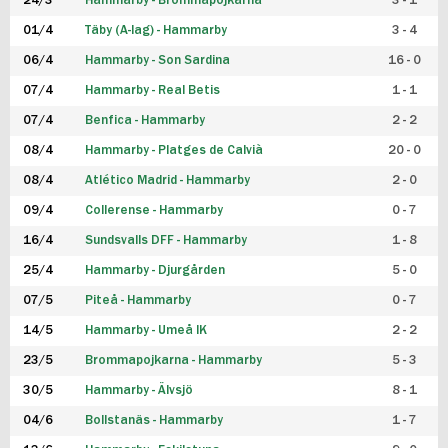
24/3
Hammarby - Brommapojkarna
3 - 1
FUTSAL DAM
01/4
Täby (A-lag) - Hammarby
3 - 4
06/4
Hammarby - Son Sardina
16 - 0
07/4
Hammarby - Real Betis
1 - 1
07/4
Benfica - Hammarby
2 - 2
08/4
Hammarby - Platges de Calvià
20 - 0
08/4
Atlético Madrid - Hammarby
2 - 0
09/4
Collerense - Hammarby
0 - 7
16/4
Sundsvalls DFF - Hammarby
1 - 8
25/4
Hammarby - Djurgården
5 - 0
07/5
Piteå - Hammarby
0 - 7
14/5
Hammarby - Umeå IK
2 - 2
23/5
Brommapojkarna - Hammarby
5 - 3
30/5
Hammarby - Älvsjö
8 - 1
04/6
Bollstanäs - Hammarby
1 - 7