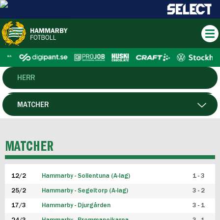
HERR
DAM
MATCHER
HTFF
SPELARE
MATCHER
P19
12/2
Hammarby - Sollentuna (A-lag)
1 - 3
F19
25/2
Hammarby - Segeltorp (A-lag)
3 - 2
FUTSAL HERR
17/3
Hammarby - Djurgården
3 - 1