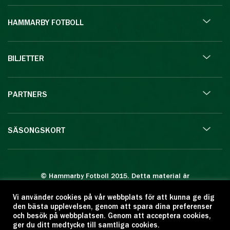
HAMMARBY FOTBOLL
BILJETTER
PARTNERS
SÄSONGSKORT
© Hammarby Fotboll 2015. Detta material är
skyddat enligt lagen om upphovsrätt.
Vi använder cookies på vår webbplats för att kunna ge dig
Eftertryck eller annan kopiering är förbjuden.
den bästa upplevelsen, genom att spara dina preferenser
Citera oss gärna men ange källan:
och besök på webbplatsen. Genom att acceptera cookies,
ger du ditt medtycke till samtliga cookies.
www.hammarbyfotboll.se. Ansvarig utgivare: