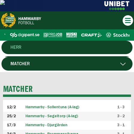
HERR
DAM
MATCHER
HTFF
SPELARE
MATCHER
P19
12/2
Hammarby - Sollentuna (A-lag)
1 - 3
F19
25/2
Hammarby - Segeltorp (A-lag)
3 - 2
FUTSAL HERR
17/3
Hammarby - Djurgården
3 - 1