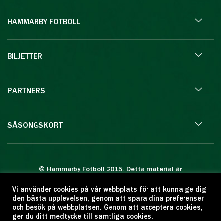
HAMMARBY FOTBOLL
BILJETTER
PARTNERS
SÄSONGSKORT
© Hammarby Fotboll 2015. Detta material är
skyddat enligt lagen om upphovsrätt.
Vi använder cookies på vår webbplats för att kunna ge dig
Eftertryck eller annan kopiering är förbjuden.
den bästa upplevelsen, genom att spara dina preferenser
Citera oss gärna men ange källan:
och besök på webbplatsen. Genom att acceptera cookies,
ger du ditt medtycke till samtliga cookies.
www.hammarbyfotboll.se. Ansvarig utgivare: