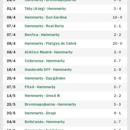
24/3
Hammarby - Brommapojkarna
3 - 1
FUTSAL DAM
01/4
Täby (A-lag) - Hammarby
3 - 4
06/4
Hammarby - Son Sardina
16 - 0
07/4
Hammarby - Real Betis
1 - 1
07/4
Benfica - Hammarby
2 - 2
08/4
Hammarby - Platges de Calvià
20 - 0
08/4
Atlético Madrid - Hammarby
2 - 0
09/4
Collerense - Hammarby
0 - 7
16/4
Sundsvalls DFF - Hammarby
1 - 8
25/4
Hammarby - Djurgården
5 - 0
07/5
Piteå - Hammarby
0 - 7
14/5
Hammarby - Umeå IK
2 - 2
23/5
Brommapojkarna - Hammarby
5 - 3
30/5
Hammarby - Älvsjö
8 - 1
04/6
Bollstanäs - Hammarby
1 - 7