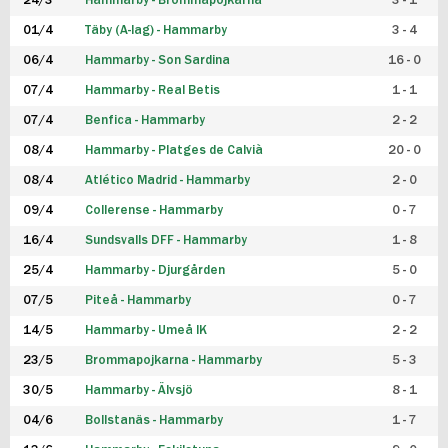
24/3
Hammarby - Brommapojkarna
3 - 1
FUTSAL DAM
01/4
Täby (A-lag) - Hammarby
3 - 4
06/4
Hammarby - Son Sardina
16 - 0
07/4
Hammarby - Real Betis
1 - 1
07/4
Benfica - Hammarby
2 - 2
08/4
Hammarby - Platges de Calvià
20 - 0
08/4
Atlético Madrid - Hammarby
2 - 0
09/4
Collerense - Hammarby
0 - 7
16/4
Sundsvalls DFF - Hammarby
1 - 8
25/4
Hammarby - Djurgården
5 - 0
07/5
Piteå - Hammarby
0 - 7
14/5
Hammarby - Umeå IK
2 - 2
23/5
Brommapojkarna - Hammarby
5 - 3
30/5
Hammarby - Älvsjö
8 - 1
04/6
Bollstanäs - Hammarby
1 - 7