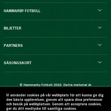
HAMMARBY FOTBOLL
BILJETTER
PARTNERS
SÄSONGSKORT
© Hammarby Fotboll 2015. Detta material är
skyddat enligt lagen om upphovsrätt.
Vi använder cookies på vår webbplats för att kunna ge dig
Eftertryck eller annan kopiering är förbjuden.
den bästa upplevelsen, genom att spara dina preferenser
Citera oss gärna men ange källan:
och besök på webbplatsen. Genom att acceptera cookies,
ger du ditt medtycke till samtliga cookies.
www.hammarbyfotboll.se. Ansvarig utgivare: