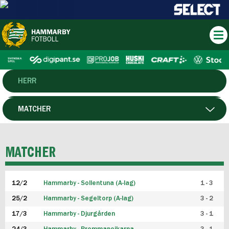
HERR
DAM
MATCHER
HTFF
SPELARE
MATCHER
P19
12/2
Hammarby - Sollentuna (A-lag)
1 - 3
F19
25/2
Hammarby - Segeltorp (A-lag)
3 - 2
FUTSAL HERR
17/3
Hammarby - Djurgården
3 - 1