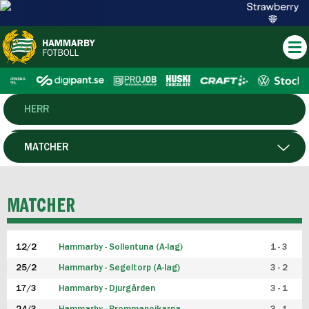
HERR
DAM
MATCHER
HTFF
SPELARE
MATCHER
P19
12/2
Hammarby - Sollentuna (A-lag)
1 - 3
F19
25/2
Hammarby - Segeltorp (A-lag)
3 - 2
FUTSAL HERR
17/3
Hammarby - Djurgården
3 - 1