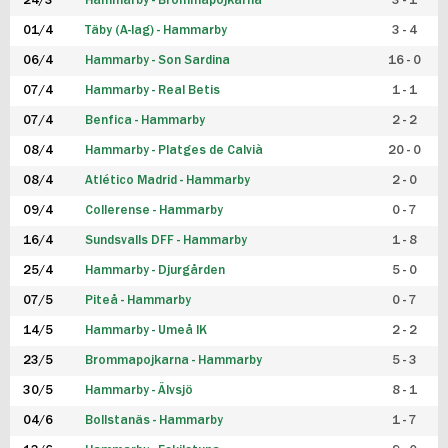
24/3
Hammarby - Brommapojkarna
3 - 1
FUTSAL DAM
01/4
Täby (A-lag) - Hammarby
3 - 4
06/4
Hammarby - Son Sardina
16 - 0
07/4
Hammarby - Real Betis
1 - 1
07/4
Benfica - Hammarby
2 - 2
08/4
Hammarby - Platges de Calvià
20 - 0
08/4
Atlético Madrid - Hammarby
2 - 0
09/4
Collerense - Hammarby
0 - 7
16/4
Sundsvalls DFF - Hammarby
1 - 8
25/4
Hammarby - Djurgården
5 - 0
07/5
Piteå - Hammarby
0 - 7
14/5
Hammarby - Umeå IK
2 - 2
23/5
Brommapojkarna - Hammarby
5 - 3
30/5
Hammarby - Älvsjö
8 - 1
04/6
Bollstanäs - Hammarby
1 - 7