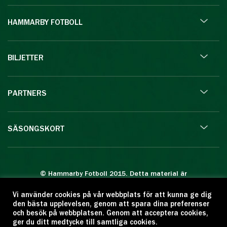
HAMMARBY FOTBOLL
BILJETTER
PARTNERS
SÄSONGSKORT
© Hammarby Fotboll 2015. Detta material är
skyddat enligt lagen om upphovsrätt.
Vi använder cookies på vår webbplats för att kunna ge dig
Eftertryck eller annan kopiering är förbjuden.
den bästa upplevelsen, genom att spara dina preferenser
Citera oss gärna men ange källan:
och besök på webbplatsen. Genom att acceptera cookies,
ger du ditt medtycke till samtliga cookies.
www.hammarbyfotboll.se. Ansvarig utgivare: