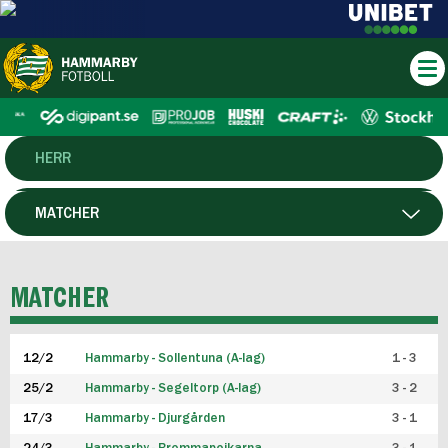
HERR
DAM
MATCHER
HTFF
SPELARE
MATCHER
P19
12/2
Hammarby - Sollentuna (A-lag)
1 - 3
F19
25/2
Hammarby - Segeltorp (A-lag)
3 - 2
FUTSAL HERR
17/3
Hammarby - Djurgården
3 - 1