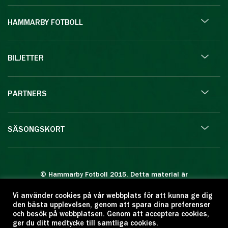
HAMMARBY FOTBOLL
BILJETTER
PARTNERS
SÄSONGSKORT
© Hammarby Fotboll 2015. Detta material är
skyddat enligt lagen om upphovsrätt.
Vi använder cookies på vår webbplats för att kunna ge dig
Eftertryck eller annan kopiering är förbjuden.
den bästa upplevelsen, genom att spara dina preferenser
Citera oss gärna men ange källan:
och besök på webbplatsen. Genom att acceptera cookies,
ger du ditt medtycke till samtliga cookies.
www.hammarbyfotboll.se. Ansvarig utgivare: