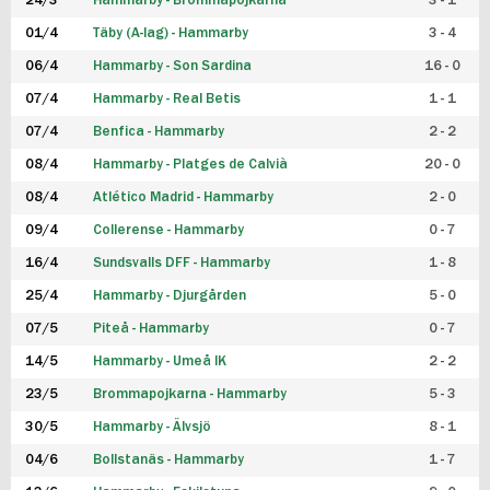
24/3
Hammarby - Brommapojkarna
3 - 1
FUTSAL DAM
01/4
Täby (A-lag) - Hammarby
3 - 4
06/4
Hammarby - Son Sardina
16 - 0
07/4
Hammarby - Real Betis
1 - 1
07/4
Benfica - Hammarby
2 - 2
08/4
Hammarby - Platges de Calvià
20 - 0
08/4
Atlético Madrid - Hammarby
2 - 0
09/4
Collerense - Hammarby
0 - 7
16/4
Sundsvalls DFF - Hammarby
1 - 8
25/4
Hammarby - Djurgården
5 - 0
07/5
Piteå - Hammarby
0 - 7
14/5
Hammarby - Umeå IK
2 - 2
23/5
Brommapojkarna - Hammarby
5 - 3
30/5
Hammarby - Älvsjö
8 - 1
04/6
Bollstanäs - Hammarby
1 - 7