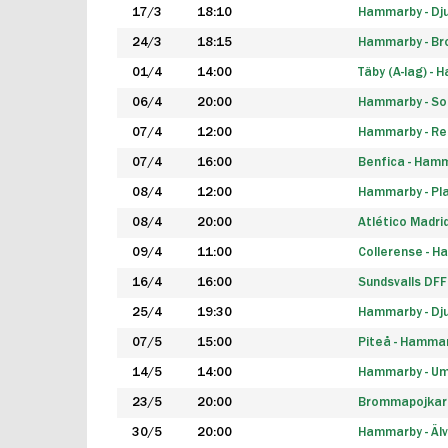
17/3
18:10
Hammarby - Dj
24/3
18:15
Hammarby - B
01/4
14:00
Täby (A-lag) -
06/4
20:00
Hammarby - So
07/4
12:00
Hammarby - Rea
07/4
16:00
Benfica - Ham
08/4
12:00
Hammarby - Pla
08/4
20:00
Atlético Madri
09/4
11:00
Collerense - 
16/4
16:00
Sundsvalls DF
25/4
19:30
Hammarby - Dj
07/5
15:00
Piteå - Hamma
14/5
14:00
Hammarby - Um
23/5
20:00
Brommapojkar
30/5
20:00
Hammarby - Älv