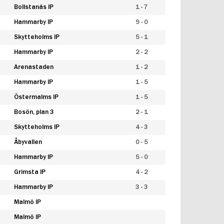
Bollstanäs IP
1 - 7
Hammarby IP
9 - 0
Skytteholms IP
5 - 1
Hammarby IP
2 - 2
Arenastaden
1 - 2
Hammarby IP
1 - 5
Östermalms IP
1 - 5
Bosön, plan 3
2 - 1
Skytteholms IP
4 - 3
Åbyvallen
0 - 5
Hammarby IP
5 - 0
Grimsta IP
4 - 2
Hammarby IP
3 - 3
Malmö IP
Malmö IP