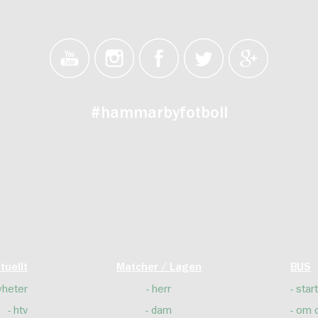
#hammarbyfotboll
tuellt
Matcher / Lagen
BUS
yheter
herr
start
htv
dam
om 