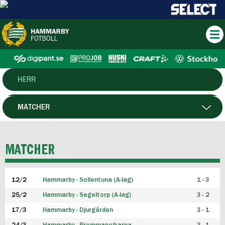
HERR
DAM
MATCHER
HTFF
SPELARE
MATCHER
P19
12/2
Hammarby - Sollentuna (A-lag)
1 - 3
F19
25/2
Hammarby - Segeltorp (A-lag)
3 - 2
FUTSAL HERR
17/3
Hammarby - Djurgården
3 - 1