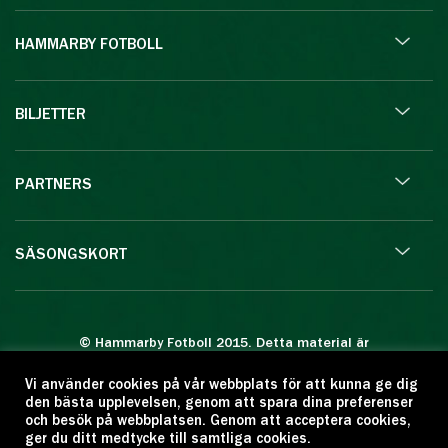
HAMMARBY FOTBOLL
BILJETTER
PARTNERS
SÄSONGSKORT
© Hammarby Fotboll 2015. Detta material är
skyddat enligt lagen om upphovsrätt.
Vi använder cookies på vår webbplats för att kunna ge dig
Eftertryck eller annan kopiering är förbjuden.
den bästa upplevelsen, genom att spara dina preferenser
Citera oss gärna men ange källan:
och besök på webbplatsen. Genom att acceptera cookies,
ger du ditt medtycke till samtliga cookies.
www.hammarbyfotboll.se. Ansvarig utgivare: