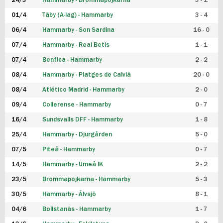
24/3
Hammarby - Brommapojkarna
3 - 1
FUTSAL DAM
01/4
Täby (A-lag) - Hammarby
3 - 4
06/4
Hammarby - Son Sardina
16 - 0
07/4
Hammarby - Real Betis
1 - 1
07/4
Benfica - Hammarby
2 - 2
08/4
Hammarby - Platges de Calvià
20 - 0
08/4
Atlético Madrid - Hammarby
2 - 0
09/4
Collerense - Hammarby
0 - 7
16/4
Sundsvalls DFF - Hammarby
1 - 8
25/4
Hammarby - Djurgården
5 - 0
07/5
Piteå - Hammarby
0 - 7
14/5
Hammarby - Umeå IK
2 - 2
23/5
Brommapojkarna - Hammarby
5 - 3
30/5
Hammarby - Älvsjö
8 - 1
04/6
Bollstanäs - Hammarby
1 - 7