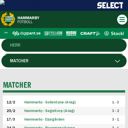
HERR
DAM
MATCHER
HTFF
SPELARE
MATCHER
P19
12/2
Hammarby - Sollentuna (A-lag)
1 - 3
F19
25/2
Hammarby - Segeltorp (A-lag)
3 - 2
FUTSAL HERR
17/3
Hammarby - Djurgården
3 - 1