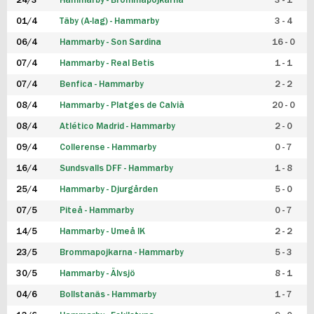
24/3
Hammarby - Brommapojkarna
3 - 1
FUTSAL DAM
01/4
Täby (A-lag) - Hammarby
3 - 4
06/4
Hammarby - Son Sardina
16 - 0
07/4
Hammarby - Real Betis
1 - 1
07/4
Benfica - Hammarby
2 - 2
08/4
Hammarby - Platges de Calvià
20 - 0
08/4
Atlético Madrid - Hammarby
2 - 0
09/4
Collerense - Hammarby
0 - 7
16/4
Sundsvalls DFF - Hammarby
1 - 8
25/4
Hammarby - Djurgården
5 - 0
07/5
Piteå - Hammarby
0 - 7
14/5
Hammarby - Umeå IK
2 - 2
23/5
Brommapojkarna - Hammarby
5 - 3
30/5
Hammarby - Älvsjö
8 - 1
04/6
Bollstanäs - Hammarby
1 - 7