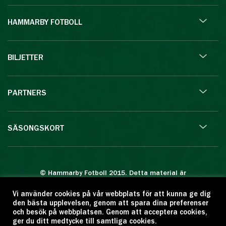
HAMMARBY FOTBOLL
BILJETTER
PARTNERS
SÄSONGSKORT
© Hammarby Fotboll 2015. Detta material är
skyddat enligt lagen om upphovsrätt.
Vi använder cookies på vår webbplats för att kunna ge dig
Eftertryck eller annan kopiering är förbjuden.
den bästa upplevelsen, genom att spara dina preferenser
Citera oss gärna men ange källan:
och besök på webbplatsen. Genom att acceptera cookies,
ger du ditt medtycke till samtliga cookies.
www.hammarbyfotboll.se. Ansvarig utgivare: