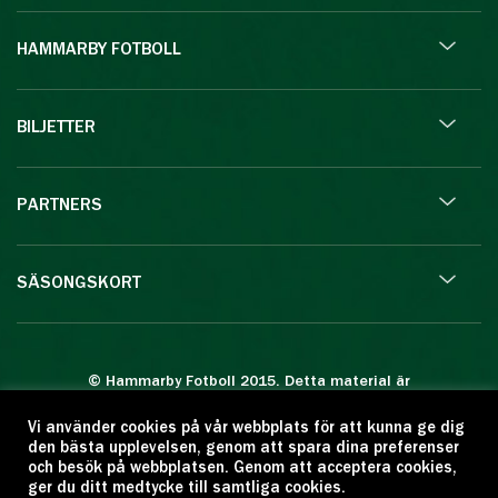
HAMMARBY FOTBOLL
BILJETTER
PARTNERS
SÄSONGSKORT
© Hammarby Fotboll 2015. Detta material är
skyddat enligt lagen om upphovsrätt.
Vi använder cookies på vår webbplats för att kunna ge dig
Eftertryck eller annan kopiering är förbjuden.
den bästa upplevelsen, genom att spara dina preferenser
Citera oss gärna men ange källan:
och besök på webbplatsen. Genom att acceptera cookies,
ger du ditt medtycke till samtliga cookies.
www.hammarbyfotboll.se. Ansvarig utgivare: