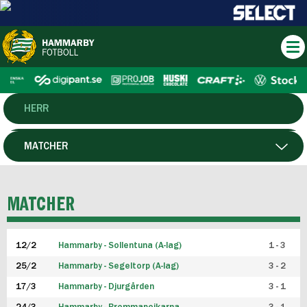
HERR
DAM
MATCHER
HTFF
SPELARE
MATCHER
P19
12/2
Hammarby - Sollentuna (A-lag)
1 - 3
F19
25/2
Hammarby - Segeltorp (A-lag)
3 - 2
FUTSAL HERR
17/3
Hammarby - Djurgården
3 - 1