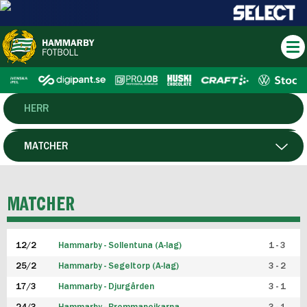
HERR
DAM
MATCHER
HTFF
SPELARE
MATCHER
P19
12/2
Hammarby - Sollentuna (A-lag)
1 - 3
F19
25/2
Hammarby - Segeltorp (A-lag)
3 - 2
FUTSAL HERR
17/3
Hammarby - Djurgården
3 - 1