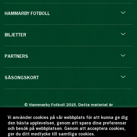
HAMMARBY FOTBOLL
BILJETTER
PARTNERS
SÄSONGSKORT
© Hammarby Fotboll 2015. Detta material är
skyddat enligt lagen om upphovsrätt.
Vi använder cookies på vår webbplats för att kunna ge dig
Eftertryck eller annan kopiering är förbjuden.
den bästa upplevelsen, genom att spara dina preferenser
Citera oss gärna men ange källan:
och besök på webbplatsen. Genom att acceptera cookies,
ger du ditt medtycke till samtliga cookies.
www.hammarbyfotboll.se. Ansvarig utgivare: