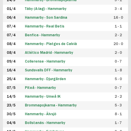
24/3
Hammarby - Brommapojkarna
3 - 1
FUTSAL DAM
01/4
Täby (A-lag) - Hammarby
3 - 4
06/4
Hammarby - Son Sardina
16 - 0
07/4
Hammarby - Real Betis
1 - 1
07/4
Benfica - Hammarby
2 - 2
08/4
Hammarby - Platges de Calvià
20 - 0
08/4
Atlético Madrid - Hammarby
2 - 0
09/4
Collerense - Hammarby
0 - 7
16/4
Sundsvalls DFF - Hammarby
1 - 8
25/4
Hammarby - Djurgården
5 - 0
07/5
Piteå - Hammarby
0 - 7
14/5
Hammarby - Umeå IK
2 - 2
23/5
Brommapojkarna - Hammarby
5 - 3
30/5
Hammarby - Älvsjö
8 - 1
04/6
Bollstanäs - Hammarby
1 - 7