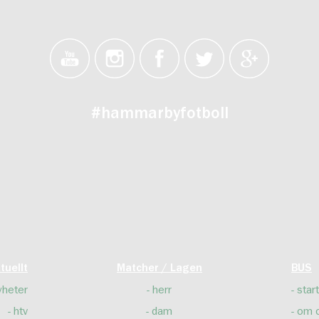
#hammarbyfotboll
tuellt
Matcher / Lagen
BUS
yheter
herr
start
htv
dam
om 