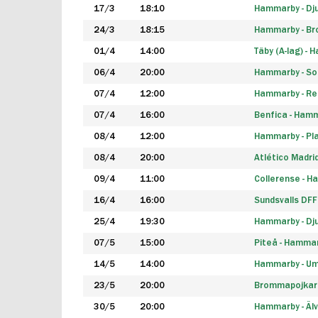
17/3
18:10
Hammarby - Dj
24/3
18:15
Hammarby - B
01/4
14:00
Täby (A-lag) -
06/4
20:00
Hammarby - So
07/4
12:00
Hammarby - Rea
07/4
16:00
Benfica - Ham
08/4
12:00
Hammarby - Pla
08/4
20:00
Atlético Madri
09/4
11:00
Collerense - 
16/4
16:00
Sundsvalls DF
25/4
19:30
Hammarby - Dj
07/5
15:00
Piteå - Hamma
14/5
14:00
Hammarby - Um
23/5
20:00
Brommapojkar
30/5
20:00
Hammarby - Älv