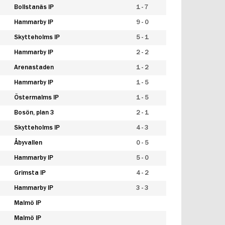
Bollstanäs IP
1 - 7
Hammarby IP
9 - 0
Skytteholms IP
5 - 1
Hammarby IP
2 - 2
Arenastaden
1 - 2
Hammarby IP
1 - 5
Östermalms IP
1 - 5
Bosön, plan 3
2 - 1
Skytteholms IP
4 - 3
Åbyvallen
0 - 5
Hammarby IP
5 - 0
Grimsta IP
4 - 2
Hammarby IP
3 - 3
Malmö IP
Malmö IP