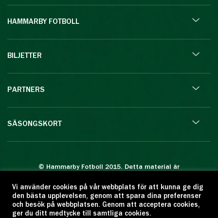
HAMMARBY FOTBOLL
BILJETTER
PARTNERS
SÄSONGSKORT
© Hammarby Fotboll 2015. Detta material är
skyddat enligt lagen om upphovsrätt.
Vi använder cookies på vår webbplats för att kunna ge dig
Eftertryck eller annan kopiering är förbjuden.
den bästa upplevelsen, genom att spara dina preferenser
Citera oss gärna men ange källan:
och besök på webbplatsen. Genom att acceptera cookies,
ger du ditt medtycke till samtliga cookies.
www.hammarbyfotboll.se. Ansvarig utgivare: