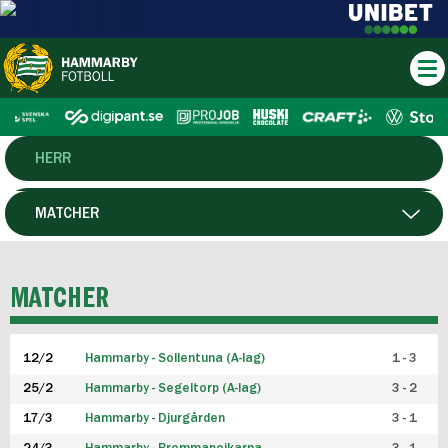
HERR
DAM
MATCHER
HTFF
SPELARE
MATCHER
P19
12/2
Hammarby - Sollentuna (A-lag)
1 - 3
F19
25/2
Hammarby - Segeltorp (A-lag)
3 - 2
FUTSAL HERR
17/3
Hammarby - Djurgården
3 - 1