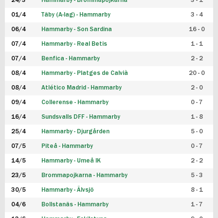
24/3
Hammarby - Brommapojkarna
3 - 1
FUTSAL DAM
01/4
Täby (A-lag) - Hammarby
3 - 4
06/4
Hammarby - Son Sardina
16 - 0
07/4
Hammarby - Real Betis
1 - 1
07/4
Benfica - Hammarby
2 - 2
08/4
Hammarby - Platges de Calvià
20 - 0
08/4
Atlético Madrid - Hammarby
2 - 0
09/4
Collerense - Hammarby
0 - 7
16/4
Sundsvalls DFF - Hammarby
1 - 8
25/4
Hammarby - Djurgården
5 - 0
07/5
Piteå - Hammarby
0 - 7
14/5
Hammarby - Umeå IK
2 - 2
23/5
Brommapojkarna - Hammarby
5 - 3
30/5
Hammarby - Älvsjö
8 - 1
04/6
Bollstanäs - Hammarby
1 - 7