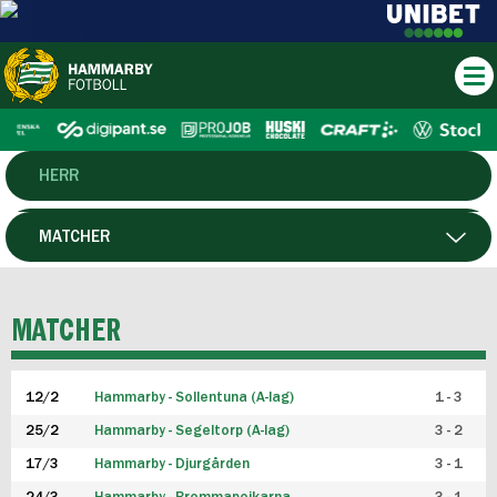
HERR
DAM
MATCHER
HTFF
SPELARE
MATCHER
P19
12/2
Hammarby - Sollentuna (A-lag)
1 - 3
F19
25/2
Hammarby - Segeltorp (A-lag)
3 - 2
FUTSAL HERR
17/3
Hammarby - Djurgården
3 - 1