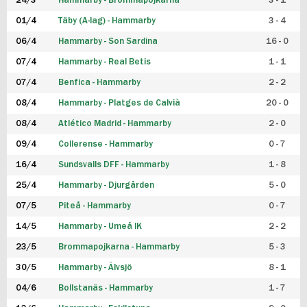
24/3
Hammarby - Brommapojkarna
3 - 1
FUTSAL DAM
01/4
Täby (A-lag) - Hammarby
3 - 4
06/4
Hammarby - Son Sardina
16 - 0
07/4
Hammarby - Real Betis
1 - 1
07/4
Benfica - Hammarby
2 - 2
08/4
Hammarby - Platges de Calvià
20 - 0
08/4
Atlético Madrid - Hammarby
2 - 0
09/4
Collerense - Hammarby
0 - 7
16/4
Sundsvalls DFF - Hammarby
1 - 8
25/4
Hammarby - Djurgården
5 - 0
07/5
Piteå - Hammarby
0 - 7
14/5
Hammarby - Umeå IK
2 - 2
23/5
Brommapojkarna - Hammarby
5 - 3
30/5
Hammarby - Älvsjö
8 - 1
04/6
Bollstanäs - Hammarby
1 - 7