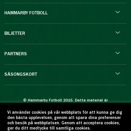
HAMMARBY FOTBOLL
BILJETTER
PARTNERS
SÄSONGSKORT
© Hammarby Fotboll 2015. Detta material är
skyddat enligt lagen om upphovsrätt.
Vi använder cookies på vår webbplats för att kunna ge dig
Eftertryck eller annan kopiering är förbjuden.
den bästa upplevelsen, genom att spara dina preferenser
Citera oss gärna men ange källan:
och besök på webbplatsen. Genom att acceptera cookies,
ger du ditt medtycke till samtliga cookies.
www.hammarbyfotboll.se. Ansvarig utgivare: