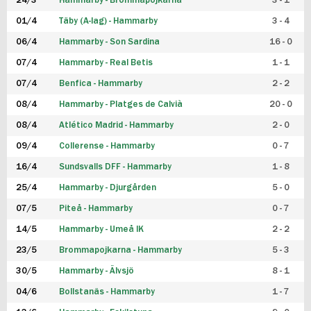
24/3
Hammarby - Brommapojkarna
3 - 1
FUTSAL DAM
01/4
Täby (A-lag) - Hammarby
3 - 4
06/4
Hammarby - Son Sardina
16 - 0
07/4
Hammarby - Real Betis
1 - 1
07/4
Benfica - Hammarby
2 - 2
08/4
Hammarby - Platges de Calvià
20 - 0
08/4
Atlético Madrid - Hammarby
2 - 0
09/4
Collerense - Hammarby
0 - 7
16/4
Sundsvalls DFF - Hammarby
1 - 8
25/4
Hammarby - Djurgården
5 - 0
07/5
Piteå - Hammarby
0 - 7
14/5
Hammarby - Umeå IK
2 - 2
23/5
Brommapojkarna - Hammarby
5 - 3
30/5
Hammarby - Älvsjö
8 - 1
04/6
Bollstanäs - Hammarby
1 - 7