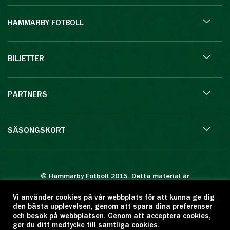
HAMMARBY FOTBOLL
BILJETTER
PARTNERS
SÄSONGSKORT
© Hammarby Fotboll 2015. Detta material är
skyddat enligt lagen om upphovsrätt.
Vi använder cookies på vår webbplats för att kunna ge dig
Eftertryck eller annan kopiering är förbjuden.
den bästa upplevelsen, genom att spara dina preferenser
Citera oss gärna men ange källan:
och besök på webbplatsen. Genom att acceptera cookies,
ger du ditt medtycke till samtliga cookies.
www.hammarbyfotboll.se. Ansvarig utgivare: