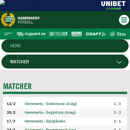
HERR
DAM
MATCHER
HTFF
SPELARE
MATCHER
P19
12/2
Hammarby - Sollentuna (A-lag)
1 - 3
F19
25/2
Hammarby - Segeltorp (A-lag)
3 - 2
FUTSAL HERR
17/3
Hammarby - Djurgården
3 - 1