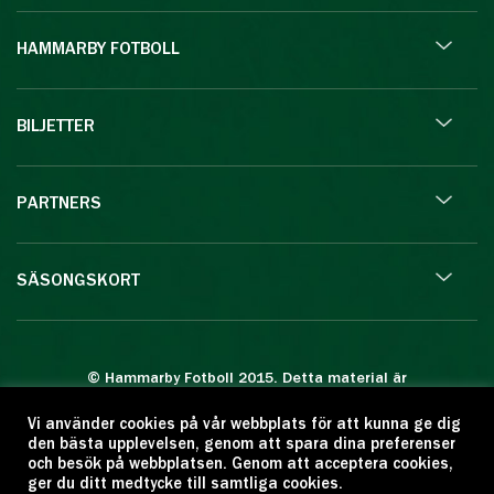
HAMMARBY FOTBOLL
BILJETTER
PARTNERS
SÄSONGSKORT
© Hammarby Fotboll 2015. Detta material är
skyddat enligt lagen om upphovsrätt.
Vi använder cookies på vår webbplats för att kunna ge dig
Eftertryck eller annan kopiering är förbjuden.
den bästa upplevelsen, genom att spara dina preferenser
Citera oss gärna men ange källan:
och besök på webbplatsen. Genom att acceptera cookies,
ger du ditt medtycke till samtliga cookies.
www.hammarbyfotboll.se. Ansvarig utgivare: