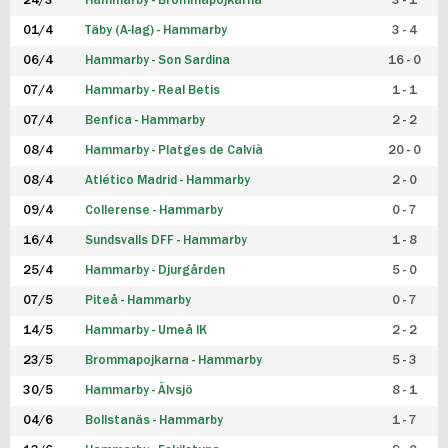
24/3
Hammarby - Brommapojkarna
3 - 1
FUTSAL DAM
01/4
Täby (A-lag) - Hammarby
3 - 4
06/4
Hammarby - Son Sardina
16 - 0
07/4
Hammarby - Real Betis
1 - 1
07/4
Benfica - Hammarby
2 - 2
08/4
Hammarby - Platges de Calvià
20 - 0
08/4
Atlético Madrid - Hammarby
2 - 0
09/4
Collerense - Hammarby
0 - 7
16/4
Sundsvalls DFF - Hammarby
1 - 8
25/4
Hammarby - Djurgården
5 - 0
07/5
Piteå - Hammarby
0 - 7
14/5
Hammarby - Umeå IK
2 - 2
23/5
Brommapojkarna - Hammarby
5 - 3
30/5
Hammarby - Älvsjö
8 - 1
04/6
Bollstanäs - Hammarby
1 - 7