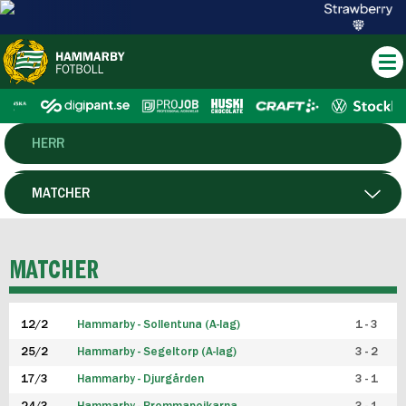
HERR
DAM
MATCHER
HTFF
SPELARE
MATCHER
P19
12/2
Hammarby - Sollentuna (A-lag)
1 - 3
F19
25/2
Hammarby - Segeltorp (A-lag)
3 - 2
FUTSAL HERR
17/3
Hammarby - Djurgården
3 - 1