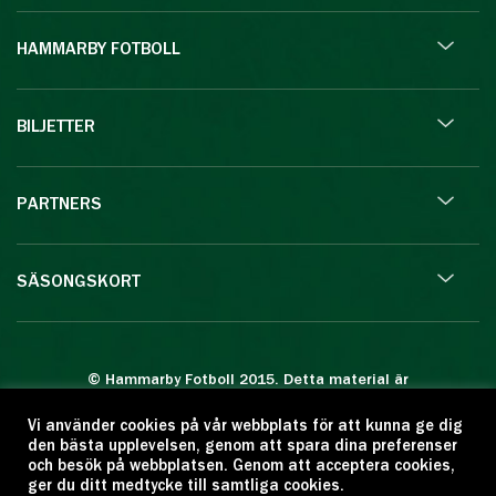
HAMMARBY FOTBOLL
BILJETTER
PARTNERS
SÄSONGSKORT
© Hammarby Fotboll 2015. Detta material är
skyddat enligt lagen om upphovsrätt.
Vi använder cookies på vår webbplats för att kunna ge dig
Eftertryck eller annan kopiering är förbjuden.
den bästa upplevelsen, genom att spara dina preferenser
Citera oss gärna men ange källan:
och besök på webbplatsen. Genom att acceptera cookies,
ger du ditt medtycke till samtliga cookies.
www.hammarbyfotboll.se. Ansvarig utgivare: