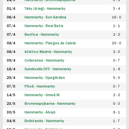
24/3
Hammarby - Brommapojkarna
3 - 1
FUTSAL DAM
01/4
Täby (A-lag) - Hammarby
3 - 4
06/4
Hammarby - Son Sardina
16 - 0
07/4
Hammarby - Real Betis
1 - 1
07/4
Benfica - Hammarby
2 - 2
08/4
Hammarby - Platges de Calvià
20 - 0
08/4
Atlético Madrid - Hammarby
2 - 0
09/4
Collerense - Hammarby
0 - 7
16/4
Sundsvalls DFF - Hammarby
1 - 8
25/4
Hammarby - Djurgården
5 - 0
07/5
Piteå - Hammarby
0 - 7
14/5
Hammarby - Umeå IK
2 - 2
23/5
Brommapojkarna - Hammarby
5 - 3
30/5
Hammarby - Älvsjö
8 - 1
04/6
Bollstanäs - Hammarby
1 - 7