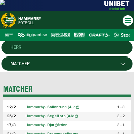
HERR
DAM
MATCHER
HTFF
SPELARE
MATCHER
P19
12/2
Hammarby - Sollentuna (A-lag)
1 - 3
F19
25/2
Hammarby - Segeltorp (A-lag)
3 - 2
FUTSAL HERR
17/3
Hammarby - Djurgården
3 - 1