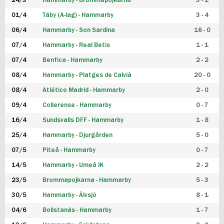
24/3
Hammarby - Brommapojkarna
3 - 1
FUTSAL DAM
01/4
Täby (A-lag) - Hammarby
3 - 4
06/4
Hammarby - Son Sardina
16 - 0
07/4
Hammarby - Real Betis
1 - 1
07/4
Benfica - Hammarby
2 - 2
08/4
Hammarby - Platges de Calvià
20 - 0
08/4
Atlético Madrid - Hammarby
2 - 0
09/4
Collerense - Hammarby
0 - 7
16/4
Sundsvalls DFF - Hammarby
1 - 8
25/4
Hammarby - Djurgården
5 - 0
07/5
Piteå - Hammarby
0 - 7
14/5
Hammarby - Umeå IK
2 - 2
23/5
Brommapojkarna - Hammarby
5 - 3
30/5
Hammarby - Älvsjö
8 - 1
04/6
Bollstanäs - Hammarby
1 - 7