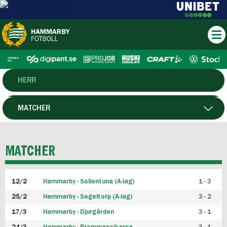
HERR
DAM
MATCHER
HTFF
SPELARE
MATCHER
P19
12/2
Hammarby - Sollentuna (A-lag)
1 - 3
F19
25/2
Hammarby - Segeltorp (A-lag)
3 - 2
FUTSAL HERR
17/3
Hammarby - Djurgården
3 - 1