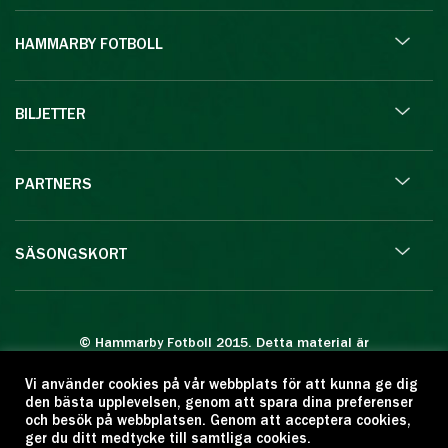
HAMMARBY FOTBOLL
BILJETTER
PARTNERS
SÄSONGSKORT
© Hammarby Fotboll 2015. Detta material är
skyddat enligt lagen om upphovsrätt.
Vi använder cookies på vår webbplats för att kunna ge dig
Eftertryck eller annan kopiering är förbjuden.
den bästa upplevelsen, genom att spara dina preferenser
Citera oss gärna men ange källan:
och besök på webbplatsen. Genom att acceptera cookies,
ger du ditt medtycke till samtliga cookies.
www.hammarbyfotboll.se. Ansvarig utgivare: