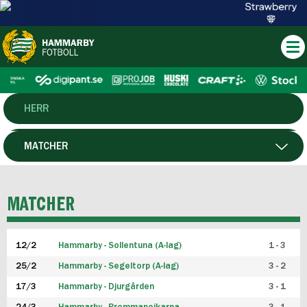
HERR
DAM
MATCHER
HTFF
SPELARE
MATCHER
P19
12/2
Hammarby - Sollentuna (A-lag)
1 - 3
F19
25/2
Hammarby - Segeltorp (A-lag)
3 - 2
FUTSAL HERR
17/3
Hammarby - Djurgården
3 - 1