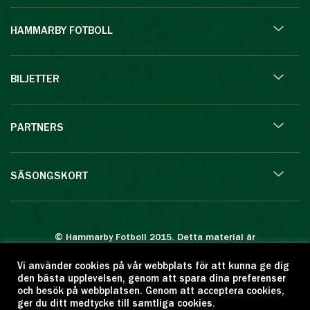
HAMMARBY FOTBOLL
BILJETTER
PARTNERS
SÄSONGSKORT
© Hammarby Fotboll 2015. Detta material är
skyddat enligt lagen om upphovsrätt.
Vi använder cookies på vår webbplats för att kunna ge dig
Eftertryck eller annan kopiering är förbjuden.
den bästa upplevelsen, genom att spara dina preferenser
Citera oss gärna men ange källan:
och besök på webbplatsen. Genom att acceptera cookies,
ger du ditt medtycke till samtliga cookies.
www.hammarbyfotboll.se. Ansvarig utgivare: