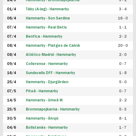
24/3
Hammarby - Brommapojkarna
3 - 1
FUTSAL DAM
01/4
Täby (A-lag) - Hammarby
3 - 4
06/4
Hammarby - Son Sardina
16 - 0
07/4
Hammarby - Real Betis
1 - 1
07/4
Benfica - Hammarby
2 - 2
08/4
Hammarby - Platges de Calvià
20 - 0
08/4
Atlético Madrid - Hammarby
2 - 0
09/4
Collerense - Hammarby
0 - 7
16/4
Sundsvalls DFF - Hammarby
1 - 8
25/4
Hammarby - Djurgården
5 - 0
07/5
Piteå - Hammarby
0 - 7
14/5
Hammarby - Umeå IK
2 - 2
23/5
Brommapojkarna - Hammarby
5 - 3
30/5
Hammarby - Älvsjö
8 - 1
04/6
Bollstanäs - Hammarby
1 - 7