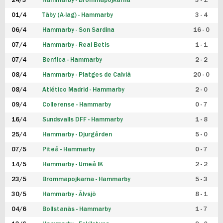
24/3
Hammarby - Brommapojkarna
3 - 1
FUTSAL DAM
01/4
Täby (A-lag) - Hammarby
3 - 4
06/4
Hammarby - Son Sardina
16 - 0
07/4
Hammarby - Real Betis
1 - 1
07/4
Benfica - Hammarby
2 - 2
08/4
Hammarby - Platges de Calvià
20 - 0
08/4
Atlético Madrid - Hammarby
2 - 0
09/4
Collerense - Hammarby
0 - 7
16/4
Sundsvalls DFF - Hammarby
1 - 8
25/4
Hammarby - Djurgården
5 - 0
07/5
Piteå - Hammarby
0 - 7
14/5
Hammarby - Umeå IK
2 - 2
23/5
Brommapojkarna - Hammarby
5 - 3
30/5
Hammarby - Älvsjö
8 - 1
04/6
Bollstanäs - Hammarby
1 - 7