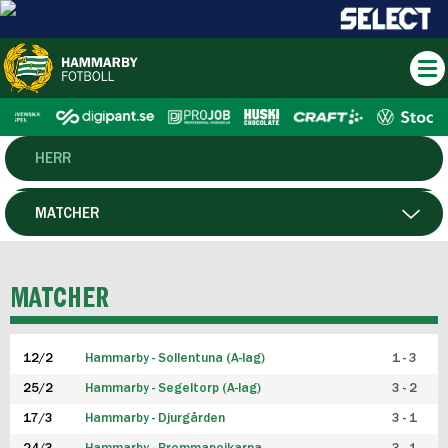
HERR
DAM
MATCHER
HTFF
SPELARE
MATCHER
P19
12/2
Hammarby - Sollentuna (A-lag)
1 - 3
F19
25/2
Hammarby - Segeltorp (A-lag)
3 - 2
FUTSAL HERR
17/3
Hammarby - Djurgården
3 - 1