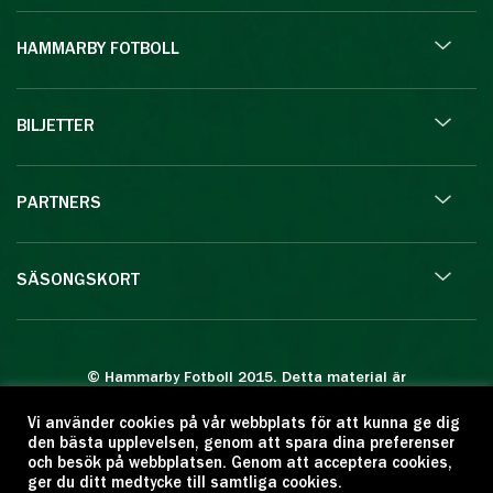
HAMMARBY FOTBOLL
BILJETTER
PARTNERS
SÄSONGSKORT
© Hammarby Fotboll 2015. Detta material är
skyddat enligt lagen om upphovsrätt.
Vi använder cookies på vår webbplats för att kunna ge dig
Eftertryck eller annan kopiering är förbjuden.
den bästa upplevelsen, genom att spara dina preferenser
Citera oss gärna men ange källan:
och besök på webbplatsen. Genom att acceptera cookies,
ger du ditt medtycke till samtliga cookies.
www.hammarbyfotboll.se. Ansvarig utgivare: