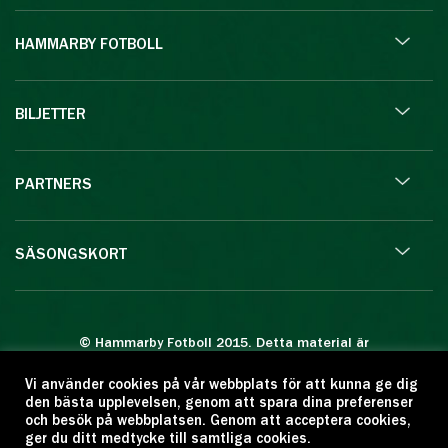
HAMMARBY FOTBOLL
BILJETTER
PARTNERS
SÄSONGSKORT
© Hammarby Fotboll 2015. Detta material är
skyddat enligt lagen om upphovsrätt.
Vi använder cookies på vår webbplats för att kunna ge dig
Eftertryck eller annan kopiering är förbjuden.
den bästa upplevelsen, genom att spara dina preferenser
Citera oss gärna men ange källan:
och besök på webbplatsen. Genom att acceptera cookies,
ger du ditt medtycke till samtliga cookies.
www.hammarbyfotboll.se. Ansvarig utgivare: