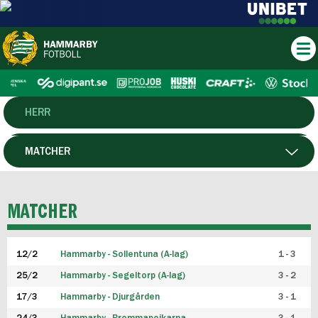
HERR
DAM
MATCHER
HTFF
SPELARE
MATCHER
P19
12/2
Hammarby - Sollentuna (A-lag)
1 - 3
F19
25/2
Hammarby - Segeltorp (A-lag)
3 - 2
FUTSAL HERR
17/3
Hammarby - Djurgården
3 - 1