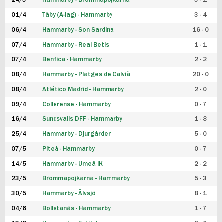
24/3
Hammarby - Brommapojkarna
3 - 1
FUTSAL DAM
01/4
Täby (A-lag) - Hammarby
3 - 4
06/4
Hammarby - Son Sardina
16 - 0
07/4
Hammarby - Real Betis
1 - 1
07/4
Benfica - Hammarby
2 - 2
08/4
Hammarby - Platges de Calvià
20 - 0
08/4
Atlético Madrid - Hammarby
2 - 0
09/4
Collerense - Hammarby
0 - 7
16/4
Sundsvalls DFF - Hammarby
1 - 8
25/4
Hammarby - Djurgården
5 - 0
07/5
Piteå - Hammarby
0 - 7
14/5
Hammarby - Umeå IK
2 - 2
23/5
Brommapojkarna - Hammarby
5 - 3
30/5
Hammarby - Älvsjö
8 - 1
04/6
Bollstanäs - Hammarby
1 - 7