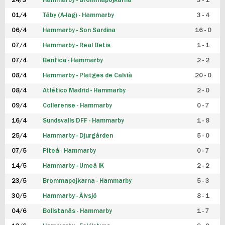
24/3
Hammarby - Brommapojkarna
3 - 1
FUTSAL DAM
01/4
Täby (A-lag) - Hammarby
3 - 4
06/4
Hammarby - Son Sardina
16 - 0
07/4
Hammarby - Real Betis
1 - 1
07/4
Benfica - Hammarby
2 - 2
08/4
Hammarby - Platges de Calvià
20 - 0
08/4
Atlético Madrid - Hammarby
2 - 0
09/4
Collerense - Hammarby
0 - 7
16/4
Sundsvalls DFF - Hammarby
1 - 8
25/4
Hammarby - Djurgården
5 - 0
07/5
Piteå - Hammarby
0 - 7
14/5
Hammarby - Umeå IK
2 - 2
23/5
Brommapojkarna - Hammarby
5 - 3
30/5
Hammarby - Älvsjö
8 - 1
04/6
Bollstanäs - Hammarby
1 - 7