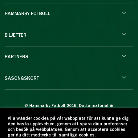
HAMMARBY FOTBOLL
BILJETTER
PARTNERS
SÄSONGSKORT
© Hammarby Fotboll 2015. Detta material är
skyddat enligt lagen om upphovsrätt.
Vi använder cookies på vår webbplats för att kunna ge dig
Eftertryck eller annan kopiering är förbjuden.
den bästa upplevelsen, genom att spara dina preferenser
Citera oss gärna men ange källan:
och besök på webbplatsen. Genom att acceptera cookies,
ger du ditt medtycke till samtliga cookies.
www.hammarbyfotboll.se. Ansvarig utgivare: