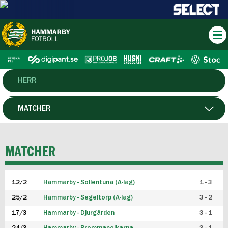
HERR
DAM
MATCHER
HTFF
SPELARE
MATCHER
P19
12/2
Hammarby - Sollentuna (A-lag)
1 - 3
F19
25/2
Hammarby - Segeltorp (A-lag)
3 - 2
FUTSAL HERR
17/3
Hammarby - Djurgården
3 - 1