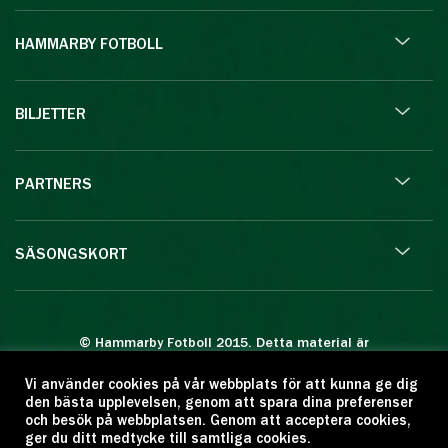
HAMMARBY FOTBOLL
BILJETTER
PARTNERS
SÄSONGSKORT
© Hammarby Fotboll 2015. Detta material är
skyddat enligt lagen om upphovsrätt.
Vi använder cookies på vår webbplats för att kunna ge dig
Eftertryck eller annan kopiering är förbjuden.
den bästa upplevelsen, genom att spara dina preferenser
Citera oss gärna men ange källan:
och besök på webbplatsen. Genom att acceptera cookies,
ger du ditt medtycke till samtliga cookies.
www.hammarbyfotboll.se. Ansvarig utgivare: