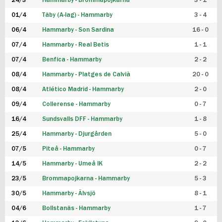
24/3
Hammarby - Brommapojkarna
3 - 1
FUTSAL DAM
01/4
Täby (A-lag) - Hammarby
3 - 4
06/4
Hammarby - Son Sardina
16 - 0
07/4
Hammarby - Real Betis
1 - 1
07/4
Benfica - Hammarby
2 - 2
08/4
Hammarby - Platges de Calvià
20 - 0
08/4
Atlético Madrid - Hammarby
2 - 0
09/4
Collerense - Hammarby
0 - 7
16/4
Sundsvalls DFF - Hammarby
1 - 8
25/4
Hammarby - Djurgården
5 - 0
07/5
Piteå - Hammarby
0 - 7
14/5
Hammarby - Umeå IK
2 - 2
23/5
Brommapojkarna - Hammarby
5 - 3
30/5
Hammarby - Älvsjö
8 - 1
04/6
Bollstanäs - Hammarby
1 - 7