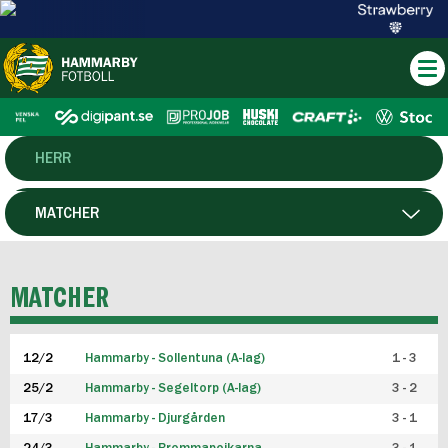
HERR
DAM
MATCHER
HTFF
SPELARE
MATCHER
P19
12/2
Hammarby - Sollentuna (A-lag)
1 - 3
F19
25/2
Hammarby - Segeltorp (A-lag)
3 - 2
FUTSAL HERR
17/3
Hammarby - Djurgården
3 - 1