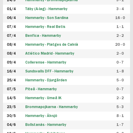
24/3
Hammarby - Brommapojkarna
3 - 1
FUTSAL DAM
01/4
Täby (A-lag) - Hammarby
3 - 4
06/4
Hammarby - Son Sardina
16 - 0
07/4
Hammarby - Real Betis
1 - 1
07/4
Benfica - Hammarby
2 - 2
08/4
Hammarby - Platges de Calvià
20 - 0
08/4
Atlético Madrid - Hammarby
2 - 0
09/4
Collerense - Hammarby
0 - 7
16/4
Sundsvalls DFF - Hammarby
1 - 8
25/4
Hammarby - Djurgården
5 - 0
07/5
Piteå - Hammarby
0 - 7
14/5
Hammarby - Umeå IK
2 - 2
23/5
Brommapojkarna - Hammarby
5 - 3
30/5
Hammarby - Älvsjö
8 - 1
04/6
Bollstanäs - Hammarby
1 - 7