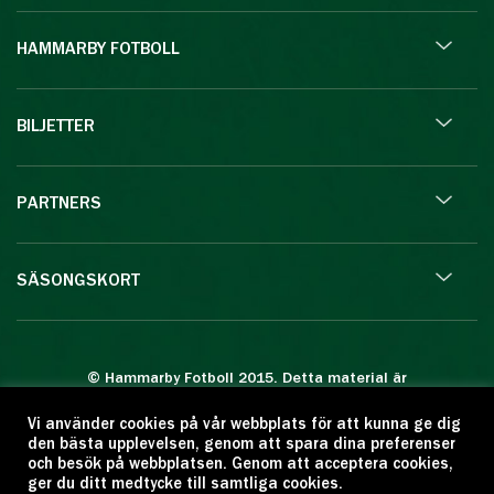
HAMMARBY FOTBOLL
BILJETTER
PARTNERS
SÄSONGSKORT
© Hammarby Fotboll 2015. Detta material är
skyddat enligt lagen om upphovsrätt.
Vi använder cookies på vår webbplats för att kunna ge dig
Eftertryck eller annan kopiering är förbjuden.
den bästa upplevelsen, genom att spara dina preferenser
Citera oss gärna men ange källan:
och besök på webbplatsen. Genom att acceptera cookies,
ger du ditt medtycke till samtliga cookies.
www.hammarbyfotboll.se. Ansvarig utgivare: