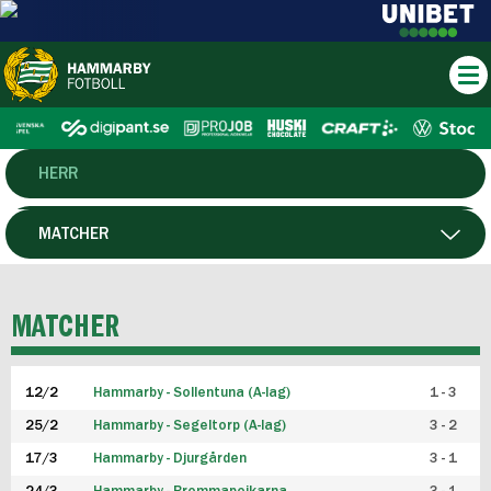
HERR
DAM
MATCHER
HTFF
SPELARE
MATCHER
P19
12/2
Hammarby - Sollentuna (A-lag)
1 - 3
F19
25/2
Hammarby - Segeltorp (A-lag)
3 - 2
FUTSAL HERR
17/3
Hammarby - Djurgården
3 - 1