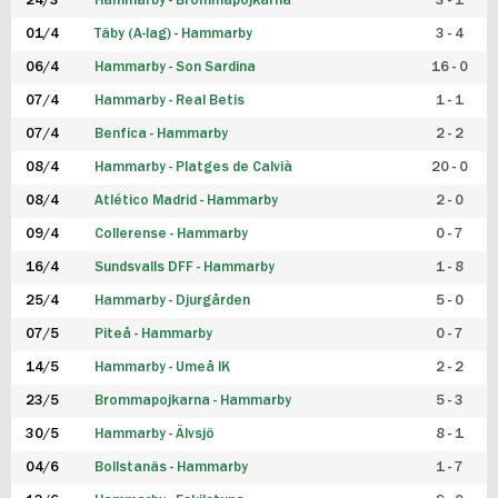
24/3
Hammarby - Brommapojkarna
3 - 1
FUTSAL DAM
01/4
Täby (A-lag) - Hammarby
3 - 4
06/4
Hammarby - Son Sardina
16 - 0
07/4
Hammarby - Real Betis
1 - 1
07/4
Benfica - Hammarby
2 - 2
08/4
Hammarby - Platges de Calvià
20 - 0
08/4
Atlético Madrid - Hammarby
2 - 0
09/4
Collerense - Hammarby
0 - 7
16/4
Sundsvalls DFF - Hammarby
1 - 8
25/4
Hammarby - Djurgården
5 - 0
07/5
Piteå - Hammarby
0 - 7
14/5
Hammarby - Umeå IK
2 - 2
23/5
Brommapojkarna - Hammarby
5 - 3
30/5
Hammarby - Älvsjö
8 - 1
04/6
Bollstanäs - Hammarby
1 - 7