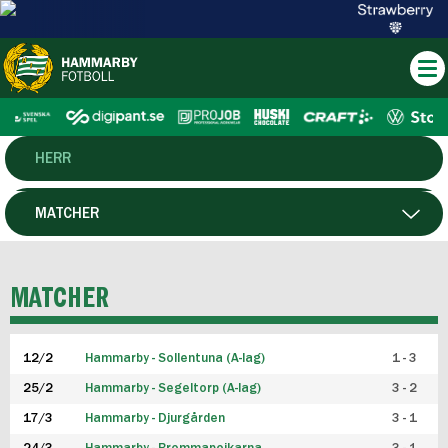
HERR
DAM
MATCHER
HTFF
SPELARE
MATCHER
P19
12/2
Hammarby - Sollentuna (A-lag)
1 - 3
F19
25/2
Hammarby - Segeltorp (A-lag)
3 - 2
FUTSAL HERR
17/3
Hammarby - Djurgården
3 - 1