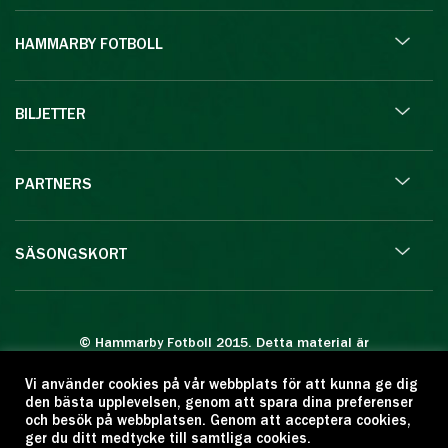
HAMMARBY FOTBOLL
BILJETTER
PARTNERS
SÄSONGSKORT
© Hammarby Fotboll 2015. Detta material är
skyddat enligt lagen om upphovsrätt.
Vi använder cookies på vår webbplats för att kunna ge dig
Eftertryck eller annan kopiering är förbjuden.
den bästa upplevelsen, genom att spara dina preferenser
Citera oss gärna men ange källan:
och besök på webbplatsen. Genom att acceptera cookies,
ger du ditt medtycke till samtliga cookies.
www.hammarbyfotboll.se. Ansvarig utgivare: