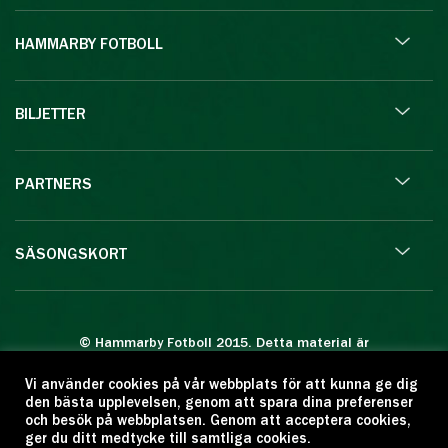
HAMMARBY FOTBOLL
BILJETTER
PARTNERS
SÄSONGSKORT
© Hammarby Fotboll 2015. Detta material är
skyddat enligt lagen om upphovsrätt.
Vi använder cookies på vår webbplats för att kunna ge dig
Eftertryck eller annan kopiering är förbjuden.
den bästa upplevelsen, genom att spara dina preferenser
Citera oss gärna men ange källan:
och besök på webbplatsen. Genom att acceptera cookies,
ger du ditt medtycke till samtliga cookies.
www.hammarbyfotboll.se. Ansvarig utgivare: