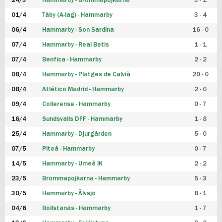
24/3
Hammarby - Brommapojkarna
3 - 1
FUTSAL DAM
01/4
Täby (A-lag) - Hammarby
3 - 4
06/4
Hammarby - Son Sardina
16 - 0
07/4
Hammarby - Real Betis
1 - 1
07/4
Benfica - Hammarby
2 - 2
08/4
Hammarby - Platges de Calvià
20 - 0
08/4
Atlético Madrid - Hammarby
2 - 0
09/4
Collerense - Hammarby
0 - 7
16/4
Sundsvalls DFF - Hammarby
1 - 8
25/4
Hammarby - Djurgården
5 - 0
07/5
Piteå - Hammarby
0 - 7
14/5
Hammarby - Umeå IK
2 - 2
23/5
Brommapojkarna - Hammarby
5 - 3
30/5
Hammarby - Älvsjö
8 - 1
04/6
Bollstanäs - Hammarby
1 - 7