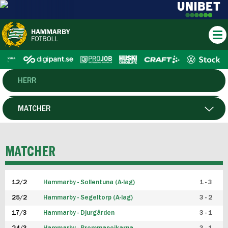
HERR
DAM
MATCHER
HTFF
SPELARE
MATCHER
P19
12/2
Hammarby - Sollentuna (A-lag)
1 - 3
F19
25/2
Hammarby - Segeltorp (A-lag)
3 - 2
FUTSAL HERR
17/3
Hammarby - Djurgården
3 - 1