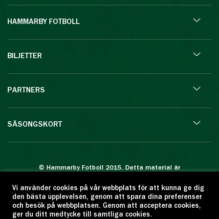
HAMMARBY FOTBOLL
BILJETTER
PARTNERS
SÄSONGSKORT
© Hammarby Fotboll 2015. Detta material är
skyddat enligt lagen om upphovsrätt.
Vi använder cookies på vår webbplats för att kunna ge dig
Eftertryck eller annan kopiering är förbjuden.
den bästa upplevelsen, genom att spara dina preferenser
Citera oss gärna men ange källan:
och besök på webbplatsen. Genom att acceptera cookies,
ger du ditt medtycke till samtliga cookies.
www.hammarbyfotboll.se. Ansvarig utgivare: