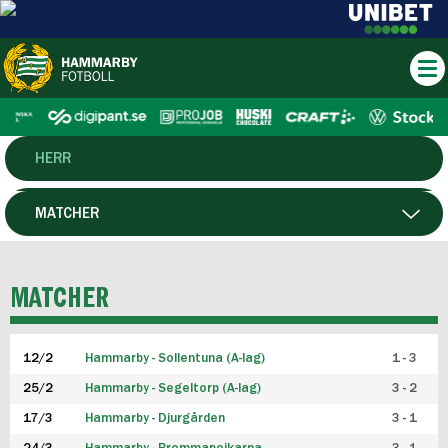
HERR
DAM
MATCHER
HTFF
SPELARE
MATCHER
P19
12/2
Hammarby - Sollentuna (A-lag)
1 - 3
F19
25/2
Hammarby - Segeltorp (A-lag)
3 - 2
FUTSAL HERR
17/3
Hammarby - Djurgården
3 - 1