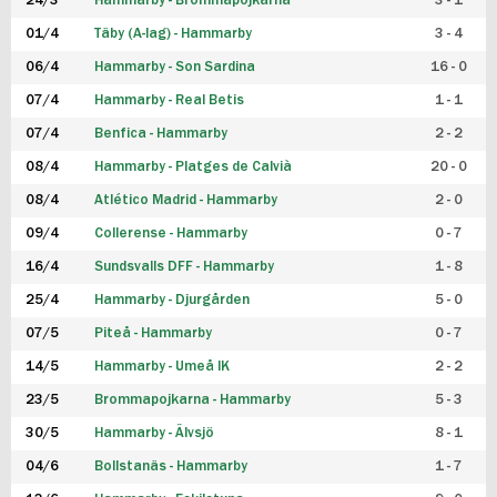
24/3
Hammarby - Brommapojkarna
3 - 1
FUTSAL DAM
01/4
Täby (A-lag) - Hammarby
3 - 4
06/4
Hammarby - Son Sardina
16 - 0
07/4
Hammarby - Real Betis
1 - 1
07/4
Benfica - Hammarby
2 - 2
08/4
Hammarby - Platges de Calvià
20 - 0
08/4
Atlético Madrid - Hammarby
2 - 0
09/4
Collerense - Hammarby
0 - 7
16/4
Sundsvalls DFF - Hammarby
1 - 8
25/4
Hammarby - Djurgården
5 - 0
07/5
Piteå - Hammarby
0 - 7
14/5
Hammarby - Umeå IK
2 - 2
23/5
Brommapojkarna - Hammarby
5 - 3
30/5
Hammarby - Älvsjö
8 - 1
04/6
Bollstanäs - Hammarby
1 - 7