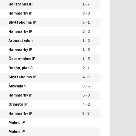
Bollstanäs IP
1 - 7
Hammarby IP
9 - 0
Skytteholms IP
5 - 1
Hammarby IP
2 - 2
Arenastaden
1 - 2
Hammarby IP
1 - 5
Östermalms IP
1 - 5
Bosön, plan 3
2 - 1
Skytteholms IP
4 - 3
Åbyvallen
0 - 5
Hammarby IP
5 - 0
Grimsta IP
4 - 2
Hammarby IP
3 - 3
Malmö IP
Malmö IP