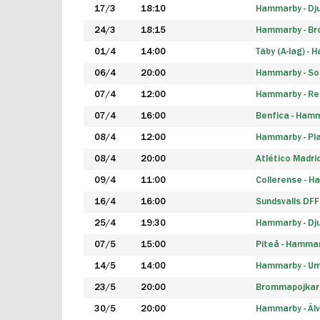
17/3
18:10
Hammarby - Dj
24/3
18:15
Hammarby - B
01/4
14:00
Täby (A-lag) -
06/4
20:00
Hammarby - So
07/4
12:00
Hammarby - Rea
07/4
16:00
Benfica - Ham
08/4
12:00
Hammarby - Pla
08/4
20:00
Atlético Madri
09/4
11:00
Collerense - 
16/4
16:00
Sundsvalls DF
25/4
19:30
Hammarby - Dj
07/5
15:00
Piteå - Hamma
14/5
14:00
Hammarby - Um
23/5
20:00
Brommapojkar
30/5
20:00
Hammarby - Älv