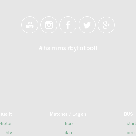
#hammarbyfotboll
tuellt
Matcher / Lagen
BUS
yheter
herr
start
htv
dam
om 