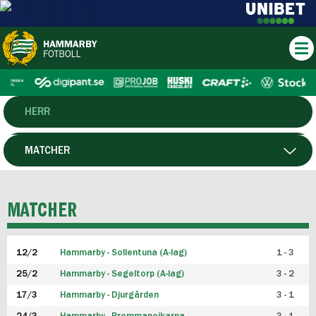
HERR
DAM
MATCHER
HTFF
SPELARE
MATCHER
P19
12/2
Hammarby - Sollentuna (A-lag)
1 - 3
F19
25/2
Hammarby - Segeltorp (A-lag)
3 - 2
FUTSAL HERR
17/3
Hammarby - Djurgården
3 - 1