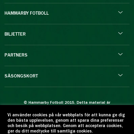
HAMMARBY FOTBOLL
BILJETTER
PARTNERS
SÄSONGSKORT
© Hammarby Fotboll 2015. Detta material är
skyddat enligt lagen om upphovsrätt.
Vi använder cookies på vår webbplats för att kunna ge dig
Eftertryck eller annan kopiering är förbjuden.
den bästa upplevelsen, genom att spara dina preferenser
Citera oss gärna men ange källan:
och besök på webbplatsen. Genom att acceptera cookies,
ger du ditt medtycke till samtliga cookies.
www.hammarbyfotboll.se. Ansvarig utgivare: