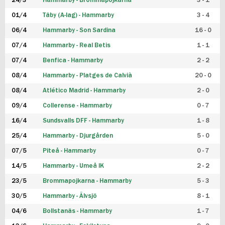
24/3
Hammarby - Brommapojkarna
3 - 1
FUTSAL DAM
01/4
Täby (A-lag) - Hammarby
3 - 4
06/4
Hammarby - Son Sardina
16 - 0
07/4
Hammarby - Real Betis
1 - 1
07/4
Benfica - Hammarby
2 - 2
08/4
Hammarby - Platges de Calvià
20 - 0
08/4
Atlético Madrid - Hammarby
2 - 0
09/4
Collerense - Hammarby
0 - 7
16/4
Sundsvalls DFF - Hammarby
1 - 8
25/4
Hammarby - Djurgården
5 - 0
07/5
Piteå - Hammarby
0 - 7
14/5
Hammarby - Umeå IK
2 - 2
23/5
Brommapojkarna - Hammarby
5 - 3
30/5
Hammarby - Älvsjö
8 - 1
04/6
Bollstanäs - Hammarby
1 - 7