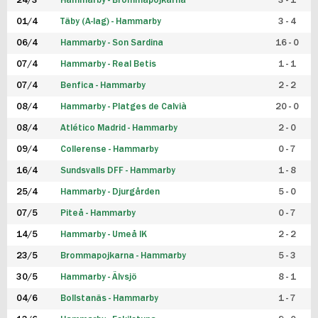
24/3
Hammarby - Brommapojkarna
3 - 1
FUTSAL DAM
01/4
Täby (A-lag) - Hammarby
3 - 4
06/4
Hammarby - Son Sardina
16 - 0
07/4
Hammarby - Real Betis
1 - 1
07/4
Benfica - Hammarby
2 - 2
08/4
Hammarby - Platges de Calvià
20 - 0
08/4
Atlético Madrid - Hammarby
2 - 0
09/4
Collerense - Hammarby
0 - 7
16/4
Sundsvalls DFF - Hammarby
1 - 8
25/4
Hammarby - Djurgården
5 - 0
07/5
Piteå - Hammarby
0 - 7
14/5
Hammarby - Umeå IK
2 - 2
23/5
Brommapojkarna - Hammarby
5 - 3
30/5
Hammarby - Älvsjö
8 - 1
04/6
Bollstanäs - Hammarby
1 - 7