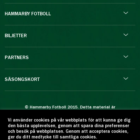
HAMMARBY FOTBOLL
BILJETTER
PARTNERS
SÄSONGSKORT
© Hammarby Fotboll 2015. Detta material är
skyddat enligt lagen om upphovsrätt.
Vi använder cookies på vår webbplats för att kunna ge dig
Eftertryck eller annan kopiering är förbjuden.
den bästa upplevelsen, genom att spara dina preferenser
Citera oss gärna men ange källan:
och besök på webbplatsen. Genom att acceptera cookies,
ger du ditt medtycke till samtliga cookies.
www.hammarbyfotboll.se. Ansvarig utgivare: