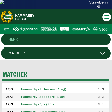
HERR
DAM
MATCHER
HTFF
SPELARE
MATCHER
P19
12/2
Hammarby - Sollentuna (A-lag)
1 - 3
F19
25/2
Hammarby - Segeltorp (A-lag)
3 - 2
FUTSAL HERR
17/3
Hammarby - Djurgården
3 - 1