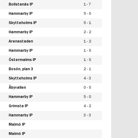
Bollstanäs IP
1 - 7
Hammarby IP
9 - 0
Skytteholms IP
5 - 1
Hammarby IP
2 - 2
Arenastaden
1 - 2
Hammarby IP
1 - 5
Östermalms IP
1 - 5
Bosön, plan 3
2 - 1
Skytteholms IP
4 - 3
Åbyvallen
0 - 5
Hammarby IP
5 - 0
Grimsta IP
4 - 2
Hammarby IP
3 - 3
Malmö IP
Malmö IP