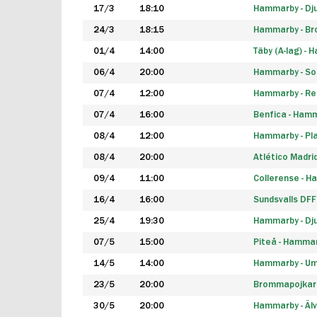
17/3
18:10
Hammarby - Dj
24/3
18:15
Hammarby - B
01/4
14:00
Täby (A-lag) -
06/4
20:00
Hammarby - So
07/4
12:00
Hammarby - Rea
07/4
16:00
Benfica - Ham
08/4
12:00
Hammarby - Pla
08/4
20:00
Atlético Madri
09/4
11:00
Collerense - 
16/4
16:00
Sundsvalls DF
25/4
19:30
Hammarby - Dj
07/5
15:00
Piteå - Hamma
14/5
14:00
Hammarby - Um
23/5
20:00
Brommapojkar
30/5
20:00
Hammarby - Älv