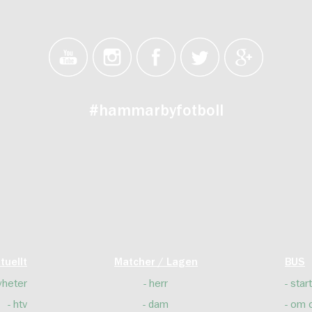
#hammarbyfotboll
tuellt
Matcher / Lagen
BUS
yheter
herr
start
htv
dam
om 