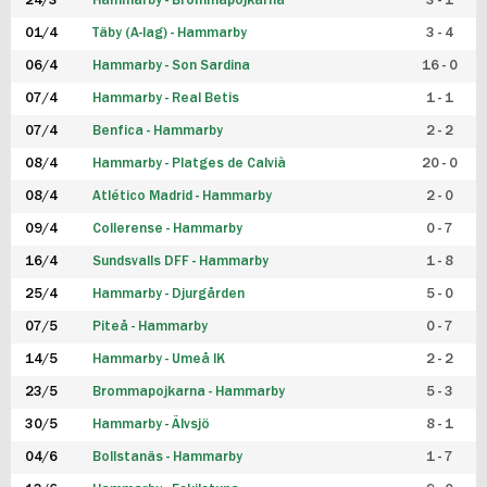
24/3
Hammarby - Brommapojkarna
3 - 1
FUTSAL DAM
01/4
Täby (A-lag) - Hammarby
3 - 4
06/4
Hammarby - Son Sardina
16 - 0
07/4
Hammarby - Real Betis
1 - 1
07/4
Benfica - Hammarby
2 - 2
08/4
Hammarby - Platges de Calvià
20 - 0
08/4
Atlético Madrid - Hammarby
2 - 0
09/4
Collerense - Hammarby
0 - 7
16/4
Sundsvalls DFF - Hammarby
1 - 8
25/4
Hammarby - Djurgården
5 - 0
07/5
Piteå - Hammarby
0 - 7
14/5
Hammarby - Umeå IK
2 - 2
23/5
Brommapojkarna - Hammarby
5 - 3
30/5
Hammarby - Älvsjö
8 - 1
04/6
Bollstanäs - Hammarby
1 - 7