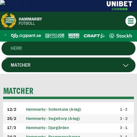
HERR
DAM
MATCHER
HTFF
SPELARE
MATCHER
P19
12/2
Hammarby - Sollentuna (A-lag)
1 - 3
F19
25/2
Hammarby - Segeltorp (A-lag)
3 - 2
FUTSAL HERR
17/3
Hammarby - Djurgården
3 - 1