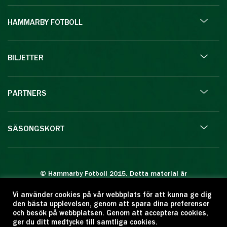
HAMMARBY FOTBOLL
BILJETTER
PARTNERS
SÄSONGSKORT
© Hammarby Fotboll 2015. Detta material är
skyddat enligt lagen om upphovsrätt.
Vi använder cookies på vår webbplats för att kunna ge dig
Eftertryck eller annan kopiering är förbjuden.
den bästa upplevelsen, genom att spara dina preferenser
Citera oss gärna men ange källan:
och besök på webbplatsen. Genom att acceptera cookies,
ger du ditt medtycke till samtliga cookies.
www.hammarbyfotboll.se. Ansvarig utgivare: