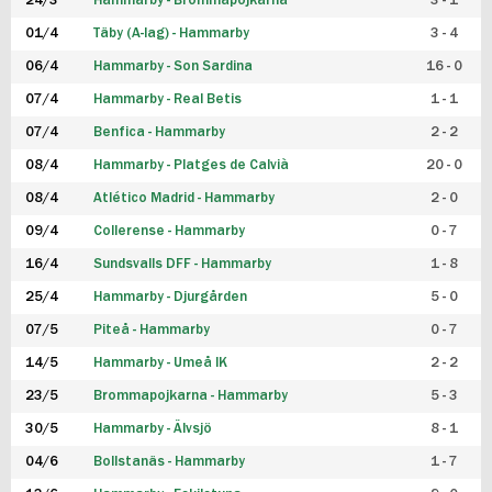
24/3
Hammarby - Brommapojkarna
3 - 1
FUTSAL DAM
01/4
Täby (A-lag) - Hammarby
3 - 4
06/4
Hammarby - Son Sardina
16 - 0
07/4
Hammarby - Real Betis
1 - 1
07/4
Benfica - Hammarby
2 - 2
08/4
Hammarby - Platges de Calvià
20 - 0
08/4
Atlético Madrid - Hammarby
2 - 0
09/4
Collerense - Hammarby
0 - 7
16/4
Sundsvalls DFF - Hammarby
1 - 8
25/4
Hammarby - Djurgården
5 - 0
07/5
Piteå - Hammarby
0 - 7
14/5
Hammarby - Umeå IK
2 - 2
23/5
Brommapojkarna - Hammarby
5 - 3
30/5
Hammarby - Älvsjö
8 - 1
04/6
Bollstanäs - Hammarby
1 - 7