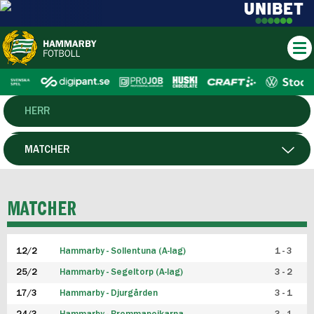
HERR
DAM
MATCHER
HTFF
SPELARE
MATCHER
P19
12/2
Hammarby - Sollentuna (A-lag)
1 - 3
F19
25/2
Hammarby - Segeltorp (A-lag)
3 - 2
FUTSAL HERR
17/3
Hammarby - Djurgården
3 - 1