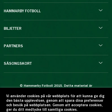
HAMMARBY FOTBOLL
BILJETTER
PARTNERS
SÄSONGSKORT
© Hammarby Fotboll 2015. Detta material är
skyddat enligt lagen om upphovsrätt.
Vi använder cookies på vår webbplats för att kunna ge dig
Eftertryck eller annan kopiering är förbjuden.
den bästa upplevelsen, genom att spara dina preferenser
Citera oss gärna men ange källan:
och besök på webbplatsen. Genom att acceptera cookies,
ger du ditt medtycke till samtliga cookies.
www.hammarbyfotboll.se. Ansvarig utgivare: