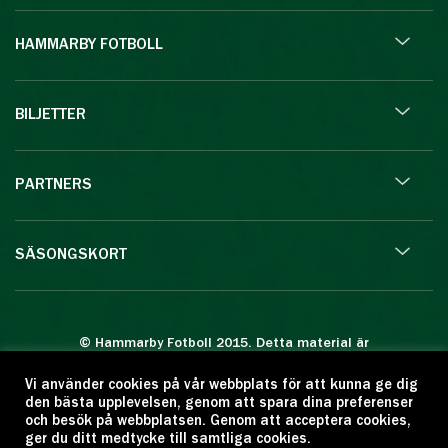
HAMMARBY FOTBOLL
BILJETTER
PARTNERS
SÄSONGSKORT
© Hammarby Fotboll 2015. Detta material är
skyddat enligt lagen om upphovsrätt.
Vi använder cookies på vår webbplats för att kunna ge dig
Eftertryck eller annan kopiering är förbjuden.
den bästa upplevelsen, genom att spara dina preferenser
Citera oss gärna men ange källan:
och besök på webbplatsen. Genom att acceptera cookies,
ger du ditt medtycke till samtliga cookies.
www.hammarbyfotboll.se. Ansvarig utgivare: