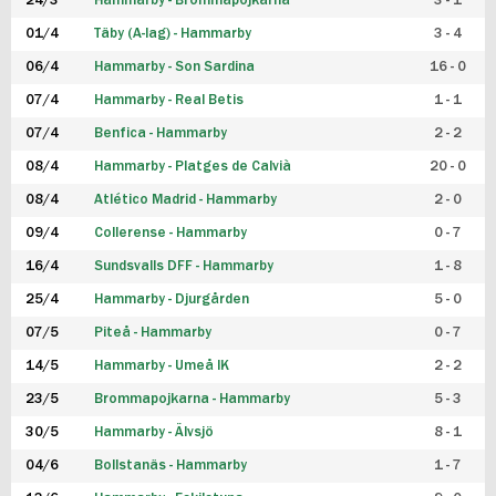
24/3
Hammarby - Brommapojkarna
3 - 1
FUTSAL DAM
01/4
Täby (A-lag) - Hammarby
3 - 4
06/4
Hammarby - Son Sardina
16 - 0
07/4
Hammarby - Real Betis
1 - 1
07/4
Benfica - Hammarby
2 - 2
08/4
Hammarby - Platges de Calvià
20 - 0
08/4
Atlético Madrid - Hammarby
2 - 0
09/4
Collerense - Hammarby
0 - 7
16/4
Sundsvalls DFF - Hammarby
1 - 8
25/4
Hammarby - Djurgården
5 - 0
07/5
Piteå - Hammarby
0 - 7
14/5
Hammarby - Umeå IK
2 - 2
23/5
Brommapojkarna - Hammarby
5 - 3
30/5
Hammarby - Älvsjö
8 - 1
04/6
Bollstanäs - Hammarby
1 - 7