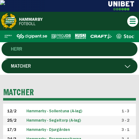
HERR
DAM
MATCHER
HTFF
SPELARE
MATCHER
P19
12/2
Hammarby - Sollentuna (A-lag)
1 - 3
F19
25/2
Hammarby - Segeltorp (A-lag)
3 - 2
FUTSAL HERR
17/3
Hammarby - Djurgården
3 - 1