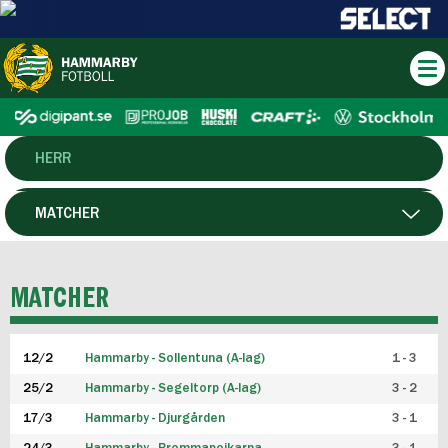
HERR
DAM
MATCHER
HTFF
SPELARE
MATCHER
P19
12/2
Hammarby - Sollentuna (A-lag)
1 - 3
F19
25/2
Hammarby - Segeltorp (A-lag)
3 - 2
FUTSAL HERR
17/3
Hammarby - Djurgården
3 - 1