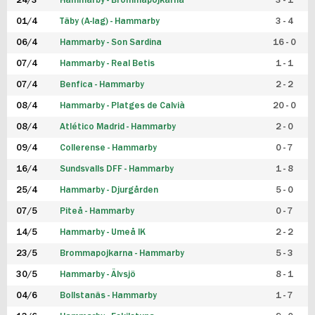
24/3
Hammarby - Brommapojkarna
3 - 1
FUTSAL DAM
01/4
Täby (A-lag) - Hammarby
3 - 4
06/4
Hammarby - Son Sardina
16 - 0
07/4
Hammarby - Real Betis
1 - 1
07/4
Benfica - Hammarby
2 - 2
08/4
Hammarby - Platges de Calvià
20 - 0
08/4
Atlético Madrid - Hammarby
2 - 0
09/4
Collerense - Hammarby
0 - 7
16/4
Sundsvalls DFF - Hammarby
1 - 8
25/4
Hammarby - Djurgården
5 - 0
07/5
Piteå - Hammarby
0 - 7
14/5
Hammarby - Umeå IK
2 - 2
23/5
Brommapojkarna - Hammarby
5 - 3
30/5
Hammarby - Älvsjö
8 - 1
04/6
Bollstanäs - Hammarby
1 - 7