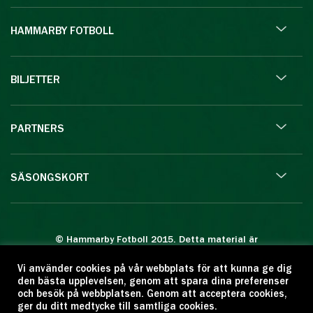
HAMMARBY FOTBOLL
BILJETTER
PARTNERS
SÄSONGSKORT
© Hammarby Fotboll 2015. Detta material är
skyddat enligt lagen om upphovsrätt.
Vi använder cookies på vår webbplats för att kunna ge dig
Eftertryck eller annan kopiering är förbjuden.
den bästa upplevelsen, genom att spara dina preferenser
Citera oss gärna men ange källan:
och besök på webbplatsen. Genom att acceptera cookies,
ger du ditt medtycke till samtliga cookies.
www.hammarbyfotboll.se. Ansvarig utgivare: