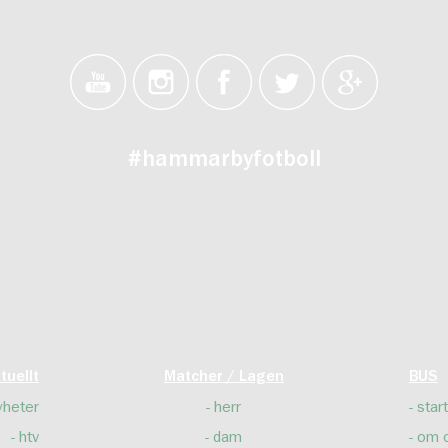
#hammarbyfotboll
tuellt
Matcher / Lagen
BUS
yheter
herr
start
htv
dam
om 