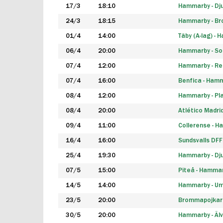
17/3
18:10
Hammarby - Dj
24/3
18:15
Hammarby - B
01/4
14:00
Täby (A-lag) -
06/4
20:00
Hammarby - So
07/4
12:00
Hammarby - Rea
07/4
16:00
Benfica - Ham
08/4
12:00
Hammarby - Pla
08/4
20:00
Atlético Madri
09/4
11:00
Collerense - 
16/4
16:00
Sundsvalls DF
25/4
19:30
Hammarby - Dj
07/5
15:00
Piteå - Hamma
14/5
14:00
Hammarby - Um
23/5
20:00
Brommapojkar
30/5
20:00
Hammarby - Älv