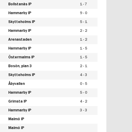
Bollstanäs IP
1 - 7
Hammarby IP
9 - 0
Skytteholms IP
5 - 1
Hammarby IP
2 - 2
Arenastaden
1 - 2
Hammarby IP
1 - 5
Östermalms IP
1 - 5
Bosön, plan 3
2 - 1
Skytteholms IP
4 - 3
Åbyvallen
0 - 5
Hammarby IP
5 - 0
Grimsta IP
4 - 2
Hammarby IP
3 - 3
Malmö IP
Malmö IP