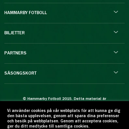
HAMMARBY FOTBOLL
BILJETTER
PARTNERS
SÄSONGSKORT
© Hammarby Fotboll 2015. Detta material är
skyddat enligt lagen om upphovsrätt.
Vi använder cookies på vår webbplats för att kunna ge dig
Eftertryck eller annan kopiering är förbjuden.
den bästa upplevelsen, genom att spara dina preferenser
Citera oss gärna men ange källan:
och besök på webbplatsen. Genom att acceptera cookies,
ger du ditt medtycke till samtliga cookies.
www.hammarbyfotboll.se. Ansvarig utgivare: