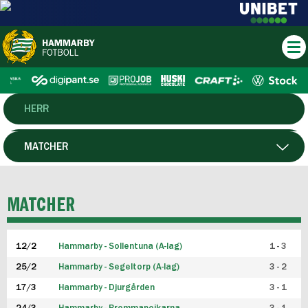
HERR
DAM
MATCHER
HTFF
SPELARE
MATCHER
P19
12/2
Hammarby - Sollentuna (A-lag)
1 - 3
F19
25/2
Hammarby - Segeltorp (A-lag)
3 - 2
FUTSAL HERR
17/3
Hammarby - Djurgården
3 - 1