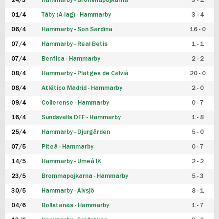
24/3
Hammarby - Brommapojkarna
3 - 1
FUTSAL DAM
01/4
Täby (A-lag) - Hammarby
3 - 4
06/4
Hammarby - Son Sardina
16 - 0
07/4
Hammarby - Real Betis
1 - 1
07/4
Benfica - Hammarby
2 - 2
08/4
Hammarby - Platges de Calvià
20 - 0
08/4
Atlético Madrid - Hammarby
2 - 0
09/4
Collerense - Hammarby
0 - 7
16/4
Sundsvalls DFF - Hammarby
1 - 8
25/4
Hammarby - Djurgården
5 - 0
07/5
Piteå - Hammarby
0 - 7
14/5
Hammarby - Umeå IK
2 - 2
23/5
Brommapojkarna - Hammarby
5 - 3
30/5
Hammarby - Älvsjö
8 - 1
04/6
Bollstanäs - Hammarby
1 - 7